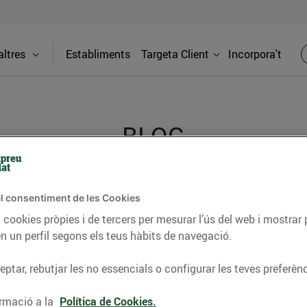
ltres
Establiments
Targeta Client
Incorpora't
BLOG
ceptes, consells nutricionals, informació d’actualitat
l consentiment de les Cookies
 cookies pròpies i de tercers per mesurar l’ús del web i mostrar 
del nostre territori i molts altres temes.
n un perfil segons els teus hàbits de navegació.
ptar, rebutjar les no essencials o configurar les teves preferènc
TAT
CONSELLS I HÀBITS SALUDABLES
ENERGIA
GASTRONOMIA
rmació a la
Política de Cookies.