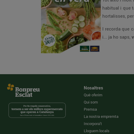
habitual i que 
hortalisses, per
I recorda que c
i... ja ho saps,
v
Nosaltres
Què oferim
Qui som
Premsa
La nostra empremta
Incorpora't
Lloguem locals