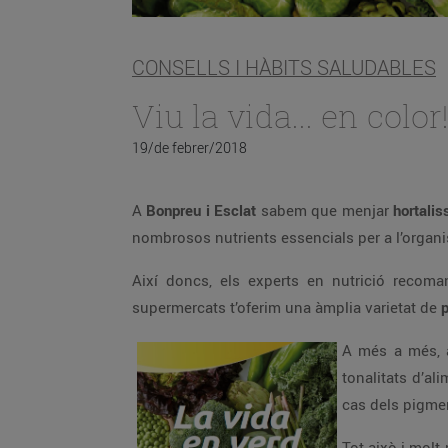
CONSELLS I HÀBITS SALUDABLES
Viu la vida... en color
19/de febrer/2018
A
Bonpreu i Esclat
sabem que menjar
hortalis
nombrosos nutrients essencials per a l’organi
Així doncs, els experts en nutrició reco
supermercats t’oferim una àmplia varietat de
p
A més a més, a
tonalitats d’a
cas dels pigme
Tot això i molt