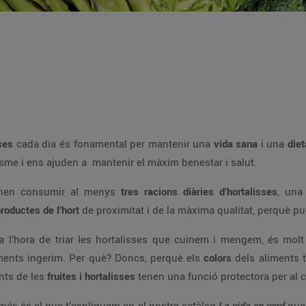
!
ses
cada dia és fonamental per mantenir una
vida sana
i una
diet
sme i ens ajuden a mantenir el màxim benestar i salut.
manen consumir al menys
tres racions diàries d’hortalisses
, una
roductes de l’hort
de proximitat i de la màxima qualitat, perquè pu
 l’hora de triar les hortalisses que cuinem i mengem, és molt
liments ingerim. Per què? Doncs, perquè els
colors
dels aliments t
nts de les
fruites i hortalisses
tenen una funció protectora per al 
 més és el que t’expliquem en el nostre catàleg
La vida en verd
que