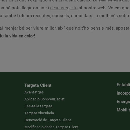
també pots llegir on-line i
descarregar-lo
al nostre web. Volem que 
ò també t’oferim receptes, consells, curiositats... i molt més sobre
al menjar bé per viure millor, així que no t’ho pensis més, aposta 
iu la vida en color!
Establ
Targeta Client
Avantatges
Incorpo
Aplicació BonpreuEsclat
Energi
Fes-te la targeta
Mobilit
Targeta vinculada
Renovació de Targeta Client
Modificació dades Targeta Client