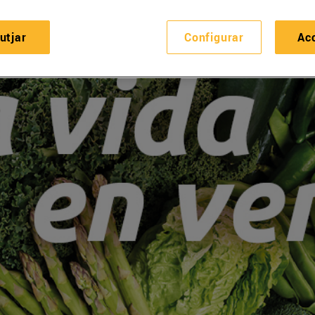
utjar
Configurar
Ac