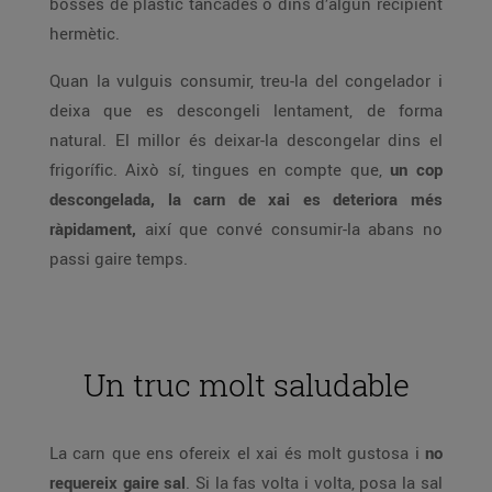
bosses de plàstic tancades o dins d’algun recipient
hermètic.
Quan la vulguis consumir, treu-la del congelador i
deixa que es descongeli lentament, de forma
natural. El millor és deixar-la descongelar dins el
frigorífic. Això sí, tingues en compte que,
un cop
descongelada, la carn de xai es deteriora més
ràpidament,
així que convé consumir-la abans no
passi gaire temps.
Un truc molt saludable
La carn que ens ofereix el xai és molt gustosa i
no
requereix gaire sal
. Si la fas volta i volta, posa la sal