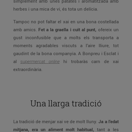
simplement amb unes patates i aromatitzada amb
herbes i una mica de vi, és tota un delícia.
Tampoc no pot faltar el xai en una bona costellada
amb amics.
Fet a la graella i cuit al punt,
ofereix un
gust inconfusible que a molts els transporta a
moments agradables viscuts a l’aire lliure, tot
gaudint de la bona companyia. A Bonpreu i Esclat i
al
supermercat
online
hi trobaràs carn de xai
extraordinària.
Una llarga tradició
La tradició de menjar xai ve de molt lluny.
Ja a l’edat
mitjana, era un aliment molt habitual,
tant a les