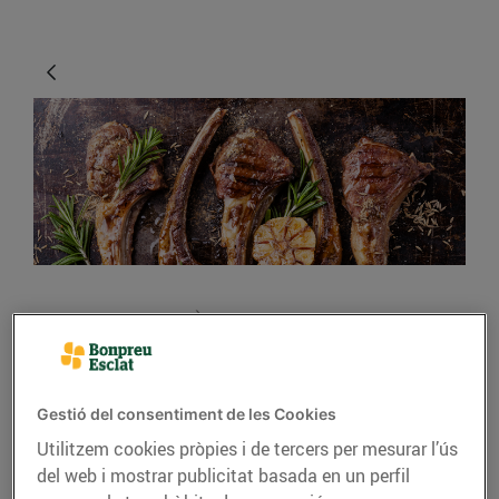
CONSELLS I HÀBITS SALUDABLES
Xai, carn de festa
20/de gener/2020
Gestió del consentiment de les Cookies
Utilitzem cookies pròpies i de tercers per mesurar l’ús
del web i mostrar publicitat basada en un perfil
Amb una carn tendra i un gust inconfusible, el xai