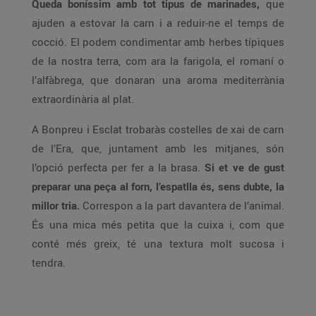
Queda boníssim amb tot tipus de marinades,
que
ajuden a estovar la carn i a reduir-ne el temps de
cocció. El podem condimentar amb herbes típiques
de la nostra terra, com ara la farigola, el romaní o
l’alfàbrega, que donaran una aroma mediterrània
extraordinària al plat.
A Bonpreu i Esclat trobaràs costelles de xai de carn
de l’Era, que, juntament amb les mitjanes, són
l’opció perfecta per fer a la brasa.
Si et ve de gust
preparar una peça al forn, l’espatlla és, sens dubte, la
millor tria.
Correspon a la part davantera de l’animal.
És una mica més petita que la cuixa i, com que
conté més greix, té una textura molt sucosa i
tendra.