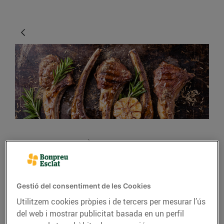
CONSELLS I HÀBITS SALUDABLES
Xai, carn de festa
20/de gener/2020
Gestió del consentiment de les Cookies
Utilitzem cookies pròpies i de tercers per mesurar l’ús
del web i mostrar publicitat basada en un perfil
Amb una carn tendra i un gust inconfusible, el xai