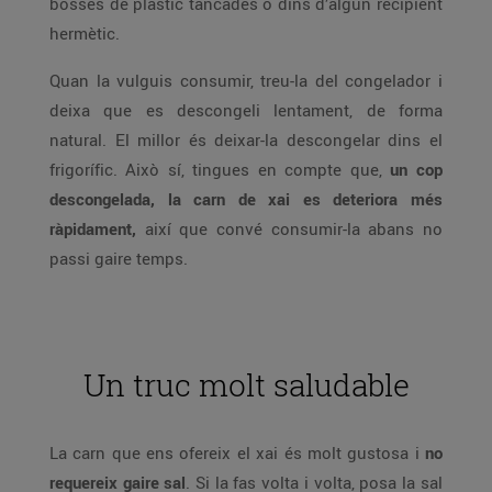
bosses de plàstic tancades o dins d’algun recipient
hermètic.
Quan la vulguis consumir, treu-la del congelador i
deixa que es descongeli lentament, de forma
natural. El millor és deixar-la descongelar dins el
frigorífic. Això sí, tingues en compte que,
un cop
descongelada, la carn de xai es deteriora més
ràpidament,
així que convé consumir-la abans no
passi gaire temps.
Un truc molt saludable
La carn que ens ofereix el xai és molt gustosa i
no
requereix gaire sal
. Si la fas volta i volta, posa la sal