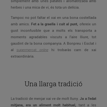
simplement amb unes patates i aromatitzada amb
herbes i una mica de vi, és tota un delícia.
Tampoc no pot faltar el xai en una bona costellada
amb amics.
Fet a la graella i cuit al punt,
ofereix un
gust inconfusible que a molts els transporta a
moments agradables viscuts a l’aire lliure, tot
gaudint de la bona companyia. A Bonpreu i Esclat i
al
supermercat
online
hi trobaràs carn de xai
extraordinària.
Una llarga tradició
La tradició de menjar xai ve de molt lluny.
Ja a l’edat
mitjana, era un aliment molt habitual,
tant a les