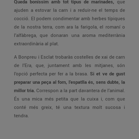
Queda boníssim amb tot tipus de marinades,
que
ajuden a estovar la carn i a reduir-ne el temps de
cocció. El podem condimentar amb herbes típiques
de la nostra terra, com ara la farigola, el romaní o
l’alfàbrega, que donaran una aroma mediterrània
extraordinària al plat.
A Bonpreu i Esclat trobaràs costelles de xai de carn
de l’Era, que, juntament amb les mitjanes, són
l’opció perfecta per fer a la brasa.
Si et ve de gust
preparar una peça al forn, l’espatlla és, sens dubte, la
millor tria.
Correspon a la part davantera de l’animal.
És una mica més petita que la cuixa i, com que
conté més greix, té una textura molt sucosa i
tendra.