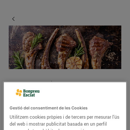
CONSELLS I HÀBITS SALUDABLES
Xai, carn de festa
20/de gener/2020
Gestió del consentiment de les Cookies
Utilitzem cookies pròpies i de tercers per mesurar l’ús
del web i mostrar publicitat basada en un perfil
Amb una carn tendra i un gust inconfusible, el xai