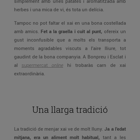
simplement amb unes patates i aromatitzada amb
herbes i una mica de vi, és tota un delícia.
Tampoc no pot faltar el xai en una bona costellada
amb amics.
Fet a la graella i cuit al punt,
ofereix un
gust inconfusible que a molts els transporta a
moments agradables viscuts a l’aire lliure, tot
gaudint de la bona companyia. A Bonpreu i Esclat i
al
supermercat
online
hi trobaràs carn de xai
extraordinària.
Una llarga tradició
La tradició de menjar xai ve de molt lluny.
Ja a l’edat
mitjana, era un aliment molt habitual,
tant a les