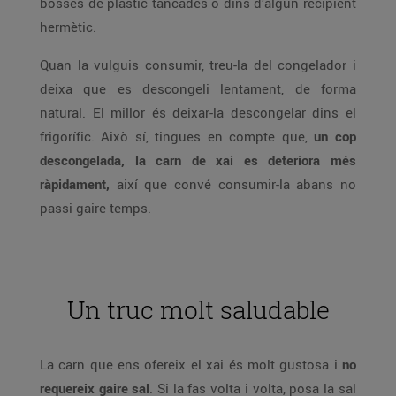
bosses de plàstic tancades o dins d’algun recipient
hermètic.
Quan la vulguis consumir, treu-la del congelador i
deixa que es descongeli lentament, de forma
natural. El millor és deixar-la descongelar dins el
frigorífic. Això sí, tingues en compte que,
un cop
descongelada, la carn de xai es deteriora més
ràpidament,
així que convé consumir-la abans no
passi gaire temps.
Un truc molt saludable
La carn que ens ofereix el xai és molt gustosa i
no
requereix gaire sal
. Si la fas volta i volta, posa la sal