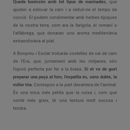
Queda boníssim amb tot tipus de marinades,
que
ajuden a estovar la carn i a reduir-ne el temps de
cocció. El podem condimentar amb herbes típiques
de la nostra terra, com ara la farigola, el romaní o
l’alfàbrega, que donaran una aroma mediterrània
extraordinària al plat.
A Bonpreu i Esclat trobaràs costelles de xai de carn
de l’Era, que, juntament amb les mitjanes, són
l’opció perfecta per fer a la brasa.
Si et ve de gust
preparar una peça al forn, l’espatlla és, sens dubte, la
millor tria.
Correspon a la part davantera de l’animal.
És una mica més petita que la cuixa i, com que
conté més greix, té una textura molt sucosa i
tendra.