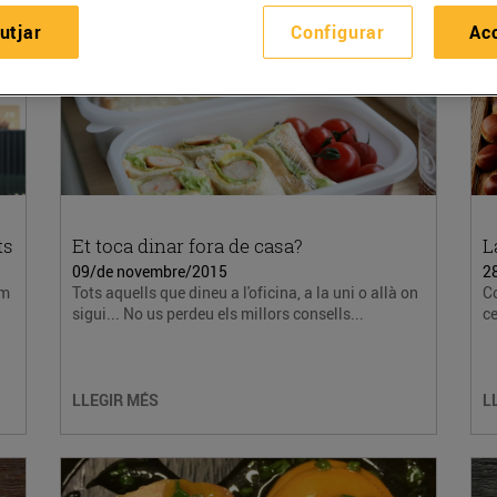
utjar
Configurar
Ac
ts
Et toca dinar fora de casa?
L
09/de novembre/2015
2
em
Tots aquells que dineu a l'oficina, a la uni o allà on
Co
sigui... No us perdeu els millors consells...
ce
LLEGIR MÉS
L