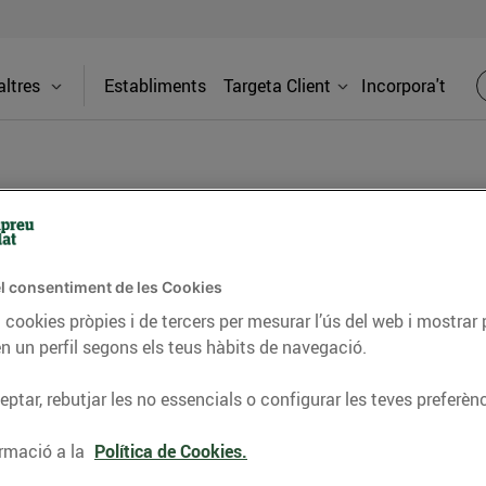
ltres
Establiments
Targeta Client
Incorpora't
BLOG
l consentiment de les Cookies
ceptes, consells nutricionals, informació d’actualitat
 cookies pròpies i de tercers per mesurar l’ús del web i mostrar 
n un perfil segons els teus hàbits de navegació.
del nostre territori i molts altres temes.
ptar, rebutjar les no essencials o configurar les teves preferènc
TAT
CONSELLS I HÀBITS SALUDABLES
ENERGIA
GASTRONOMIA
rmació a la
Política de Cookies.