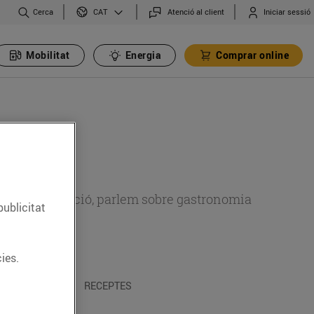
Cerca
Atenció al client
Iniciar sessió
CAT
Mobilitat
Energia
Comprar online
 sobre alimentació, parlem sobre gastronomia
publicitat
ies.
 I TRADICIONS
RECEPTES