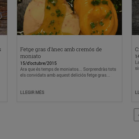
s
Fetge gras d’ànec amb cremós de
C
moniato
1
La
15/d’octubre/2015
si
Ara que és temps de moniatos... Sorprendràs tots
els convidats amb aquest deliciós fetge gras...
LLEGIR MÉS
L