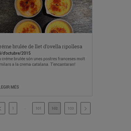
réme brulée de llet d’ovella ripollesa
4/d’octubre/2015
 créme brulée són unes postres franceses molt
milars a la crema catalana. T'encantaran!
LEGIR MÉS
...
1
101
102
103
PÀGINES INTERMÈDIES
PÀGINA
PÀGINA
PÀGINA
PÀGINA