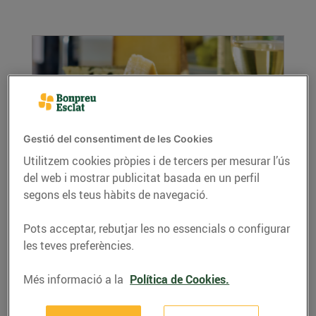
Gestió del consentiment de les Cookies
Utilitzem cookies pròpies i de tercers per mesurar l’ús
del web i mostrar publicitat basada en un perfil
Formatges i vins, un maridatge perfecte
segons els teus hàbits de navegació.
03/d’octubre/2019
Tens convidats i no saps com sorprendre’ls?
Pots acceptar, rebutjar les no essencials o configurar
Avui et donem alguns consells per
les teves preferències.
sorprendre’ls amb...
LLEGIR MÉS
Més informació a la
Política de Cookies.