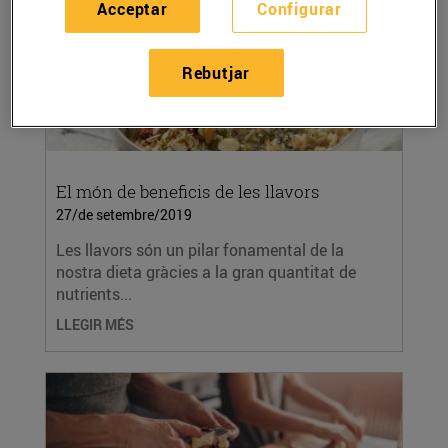
Acceptar
Configurar
Rebutjar
El món de beneficis de les llavors
27/de setembre/2019
Les llavors són un pilar fonamental de la
nostra dieta gràcies a la gran quantitat de
nutrients...
LLEGIR MÉS