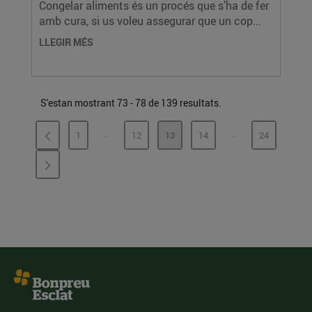
Congelar aliments és un procés que s’ha de fer
amb cura, si us voleu assegurar que un cop...
LLEGIR MÉS
S'estan mostrant 73 - 78 de 139 resultats.
...
...
1
12
13
14
24
PÀGINES INTERMÈDIES
PÀGINES INTERMÈ
PÀGINA
PÀGINA
PÀGINA
PÀGINA
PÀGINA