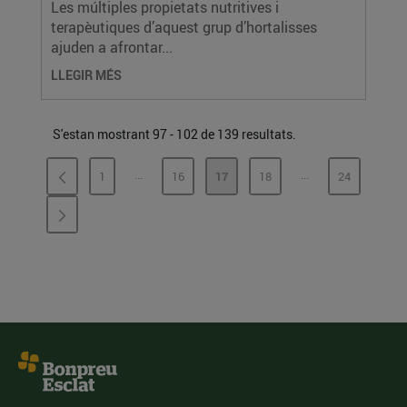
Les múltiples propietats nutritives i
terapèutiques d’aquest grup d’hortalisses
ajuden a afrontar...
LLEGIR MÉS
S'estan mostrant 97 - 102 de 139 resultats.
...
...
1
16
17
18
24
PÀGINES INTERMÈDIES
PÀGINES INTERMÈ
PÀGINA
PÀGINA
PÀGINA
PÀGINA
PÀGINA