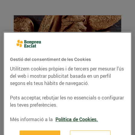
Gestió del consentiment de les Cookies
Utilitzem cookies pròpies i de tercers per mesurar l’ús
del web i mostrar publicitat basada en un perfil
Pa per a tots els gustos
segons els teus hàbits de navegació.
22/de març/2019
Al teu supermercat Bonpreu o Esclat pots
Pots acceptar, rebutjar les no essencials o configurar
comprar pa de moltes varietats i per a tots els
les teves preferències.
gustos i...
LLEGIR MÉS
Més informació a la
Política de Cookies.