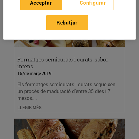
Acceptar
Configurar
Rebutjar
Formatges semicurats i curats: sabor
intens
15/de març/2019
Els formatges semicurats i curats segueixen
un procés de maduració d’entre 35 dies i 7
mesos....
LLEGIR MÉS