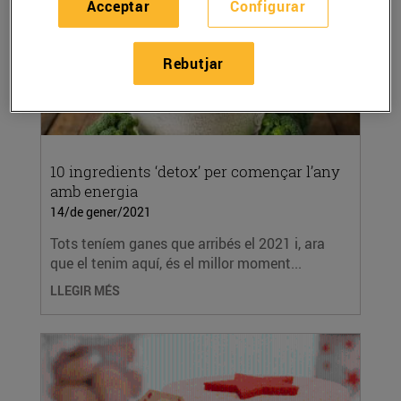
Acceptar
Configurar
Rebutjar
10 ingredients ‘detox’ per començar l’any
amb energia
14/de gener/2021
Tots teníem ganes que arribés el 2021 i, ara
que el tenim aquí, és el millor moment...
LLEGIR MÉS