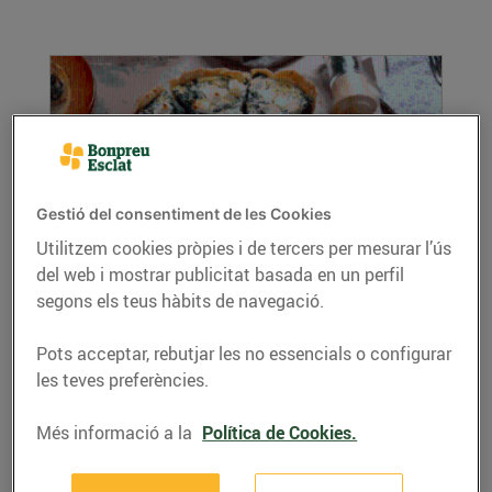
Gestió del consentiment de les Cookies
Utilitzem cookies pròpies i de tercers per mesurar l’ús
del web i mostrar publicitat basada en un perfil
Menjar verdures és divertit!
segons els teus hàbits de navegació.
05/de febrer/2021
Hi ha vida més enllà de la verdura bullida amb
Pots acceptar, rebutjar les no essencials o configurar
patata o feta al vapor! Cada vegada volem
les teves preferències.
menjar...
LLEGIR MÉS
Més informació a la
Política de Cookies.