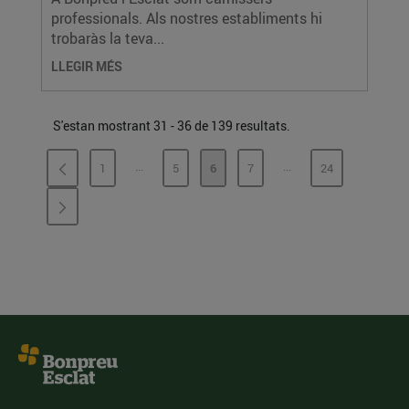
professionals. Als nostres establiments hi
trobaràs la teva...
LLEGIR MÉS
S'estan mostrant 31 - 36 de 139 resultats.
...
...
1
5
6
7
24
PÀGINES INTERMÈDIES
PÀGINES INTERMÈDI
PÀGINA
PÀGINA
PÀGINA
PÀGINA
PÀGINA