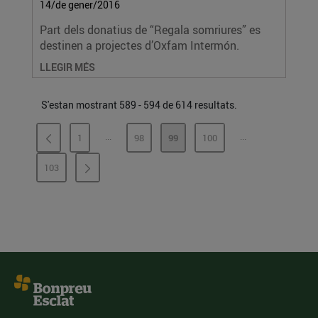
14/de gener/2016
Part dels donatius de “Regala somriures” es
destinen a projectes d’Oxfam Intermón.
LLEGIR MÉS
S'estan mostrant 589 - 594 de 614 resultats.
...
...
1
98
99
100
PÀGINES INTERMÈDIES
PÀGINES INTERM
PÀGINA
PÀGINA
PÀGINA
PÀGINA
103
PÀGINA