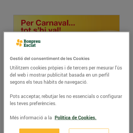
Gestió del consentiment de les Cookies
Utilitzem cookies pròpies i de tercers per mesurar l’ús
del web i mostrar publicitat basada en un perfil
La disbauxa abans de Quaresma
segons els teus hàbits de navegació.
02/de febrer/2016
Com celebraràs el Carnestoltes? Nosaltres et
Pots acceptar, rebutjar les no essencials o configurar
fem algunes propostes arreu del territori.
les teves preferències.
LLEGIR MÉS
Més informació a la
Política de Cookies.