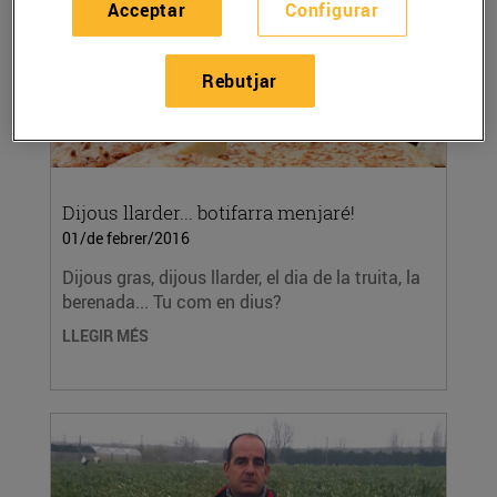
Acceptar
Configurar
Rebutjar
Dijous llarder... botifarra menjaré!
01/de febrer/2016
Dijous gras, dijous llarder, el dia de la truita, la
berenada... Tu com en dius?
LLEGIR MÉS