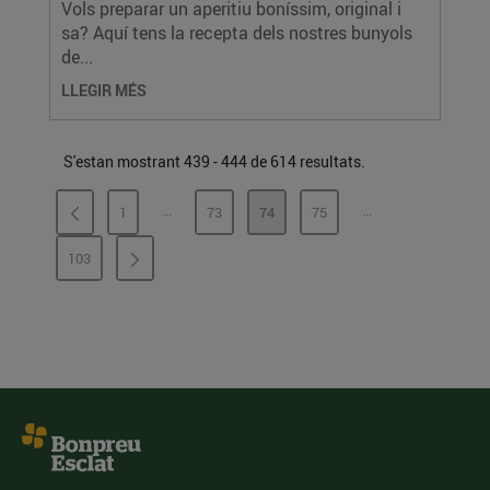
Vols preparar un aperitiu boníssim, original i
sa? Aquí tens la recepta dels nostres bunyols
de...
LLEGIR MÉS
S'estan mostrant 439 - 444 de 614 resultats.
...
...
1
73
74
75
PÀGINES INTERMÈDIES
PÀGINES INTERMÈ
PÀGINA
PÀGINA
PÀGINA
PÀGINA
103
PÀGINA