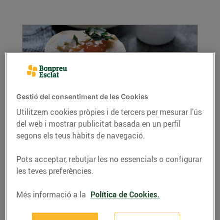
Gestió del consentiment de les Cookies
Utilitzem cookies pròpies i de tercers per mesurar l’ús
del web i mostrar publicitat basada en un perfil
Recepta de cruixent de bananes
segons els teus hàbits de navegació.
11/d’abril/2019
Recepta de cruixent de bananes, ingredients
Pots acceptar, rebutjar les no essencials o configurar
per a 4 persones:
les teves preferències.
LLEGIR MÉS
Més informació a la
Política de Cookies.