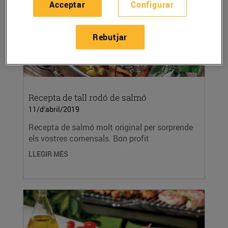
Acceptar
Configurar
Rebutjar
Recepta de tall rodó de salmó
11/d’abril/2019
Recepta de salmó molt original per sorprende
els vostres comensals. Bon profit
LLEGIR MÉS