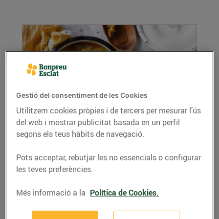
Gestió del consentiment de les Cookies
Utilitzem cookies pròpies i de tercers per mesurar l’ús
del web i mostrar publicitat basada en un perfil
Sopa de carxofa amb curri
segons els teus hàbits de navegació.
01/de febrer/2021
Ingredients per a 4 persones 4 carxofes 1
Pots acceptar, rebutjar les no essencials o configurar
patata grossa de bullir 1 tomàquet 2...
les teves preferències.
LLEGIR MÉS
Més informació a la
Política de Cookies.