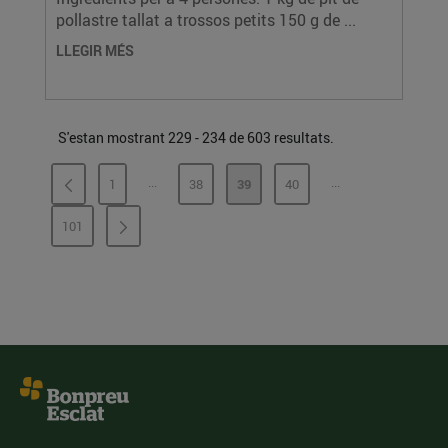
pollastre tallat a trossos petits 150 g de ...
LLEGIR MÉS
S'estan mostrant 229 - 234 de 603 resultats.
...
...
1
38
39
40
PÀGINES INTERMÈDIES
PÀGINES INTERMÈ
PÀGINA
PÀGINA
PÀGINA
PÀGINA
101
PÀGINA