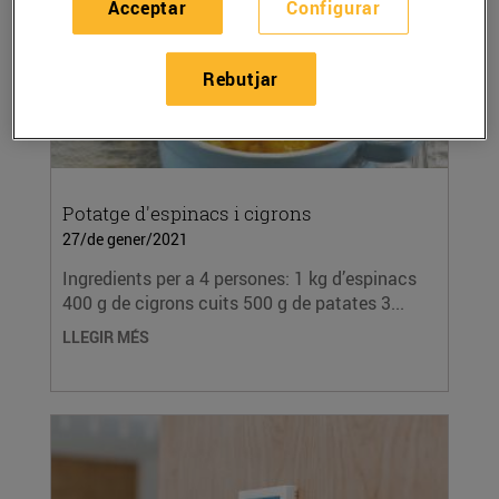
Acceptar
Configurar
Rebutjar
Potatge d'espinacs i cigrons
27/de gener/2021
Ingredients per a 4 persones: 1 kg d’espinacs
400 g de cigrons cuits 500 g de patates 3...
LLEGIR MÉS