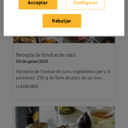
Acceptar
Configurar
Rebutjar
Recepta de fondue de carn
03/de gener/2020
Recepta de fondue de carn, ingredients per a 4
persones: 250 g de llom de porc en un tros ...
LLEGIR MÉS