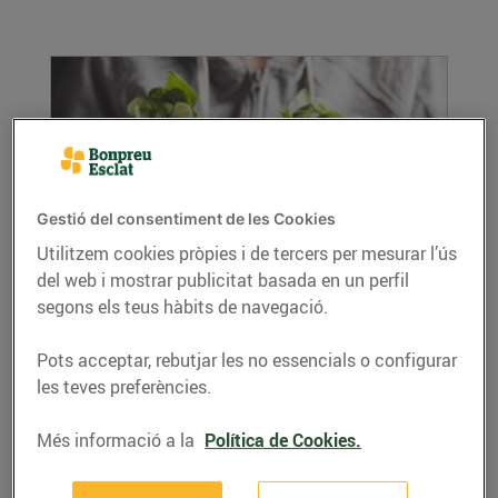
Gestió del consentiment de les Cookies
Utilitzem cookies pròpies i de tercers per mesurar l’ús
del web i mostrar publicitat basada en un perfil
Maneres de menjar verdures
segons els teus hàbits de navegació.
04/de gener/2020
Tot i que sabem que les propietats i els
Pots acceptar, rebutjar les no essencials o configurar
beneficis de les verdures són molt importants
les teves preferències.
per al...
LLEGIR MÉS
Més informació a la
Política de Cookies.