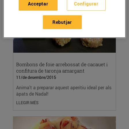
Acceptar
Configurar
Rebutjar
Bombons de foie arrebossat de cacauet i
confitura de taronja amargant
11/de desembre/2015
Anima't a preparar aquest aperitiu ideal per als
àpats de Nadal!
LLEGIR MÉS