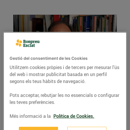
Gestió del consentiment de les Cookies
Utilitzem cookies pròpies i de tercers per mesurar l’ús
"L’objectiu és arribar a trobar un
del web i mostrar publicitat basada en un perfil
medicament adequat per a cada tipus de
segons els teus hàbits de navegació.
pacient de leucèmia"
15/de desembre/2015
Pots acceptar, rebutjar les no essencials o configurar
les teves preferències.
Els donatius es destinen a la creació i
desenvolupament de l’Institut de Recerca
Més informació a la
Política de Cookies.
contra la...
LLEGIR MÉS