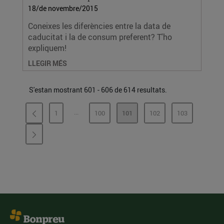
18/de novembre/2015
Coneixes les diferències entre la data de
caducitat i la de consum preferent? T'ho
expliquem!
LLEGIR MÉS
S'estan mostrant 601 - 606 de 614 resultats.
...
1
100
101
102
103
PÀGINES INTERMÈDIES
PÀGINA
PÀGINA
PÀGINA
PÀGINA
PÀGINA