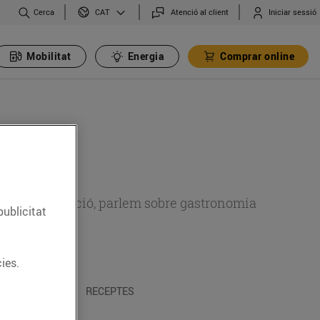
Cerca
Atenció al client
Iniciar sessió
CAT
Mobilitat
Energia
Comprar online
 sobre alimentació, parlem sobre gastronomia
publicitat
ies.
 I TRADICIONS
RECEPTES