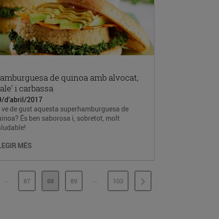
amburguesa de quinoa amb alvocat,
kale’ i carbassa
9/d’abril/2017
t ve de gust aquesta superhamburguesa de
inoa? És ben saborosa i, sobretot, molt
aludable!
LEGIR MÉS
...
...
87
88
89
103
PÀGINES INTERMÈDIES
PÀGINES INTERMÈDIES
INA
PÀGINA
PÀGINA
PÀGINA
PÀGINA