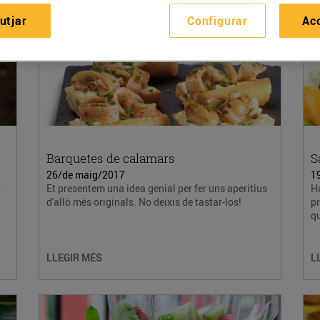
utjar
Configurar
Ac
Barquetes de calamars
S
26/de maig/2017
1
p
Et presentem una idea genial per fer uns aperitius
Ha
d'allò més originals. No deixis de tastar-los!
p
qu
LLEGIR MÉS
L