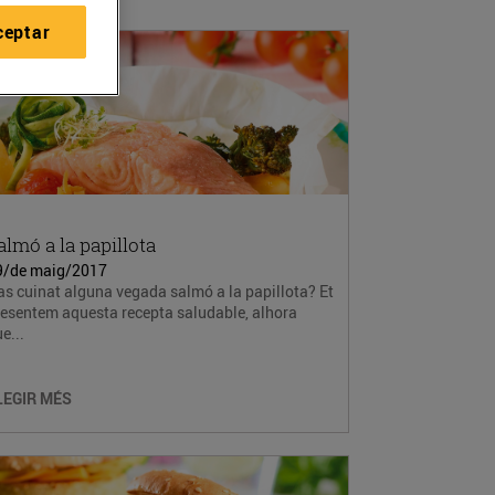
ceptar
almó a la papillota
9/de maig/2017
s cuinat alguna vegada salmó a la papillota? Et
resentem aquesta recepta saludable, alhora
e...
LEGIR MÉS