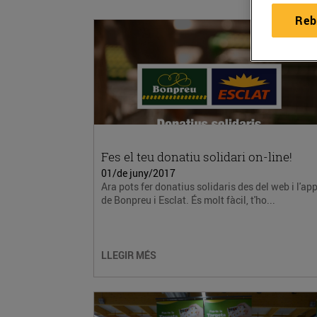
Reb
Fes el teu donatiu solidari on-line!
01/de juny/2017
Ara pots fer donatius solidaris des del web i l'ap
de Bonpreu i Esclat. És molt fàcil, t'ho...
LLEGIR MÉS