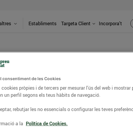
ltres
Establiments
Targeta Client
Incorpora't
BLOG
l consentiment de les Cookies
ceptes, consells nutricionals, informació d’actualitat
 cookies pròpies i de tercers per mesurar l’ús del web i mostrar 
n un perfil segons els teus hàbits de navegació.
del nostre territori i molts altres temes.
ptar, rebutjar les no essencials o configurar les teves preferènc
TAT
CONSELLS I HÀBITS SALUDABLES
ENERGIA
GASTRONOMIA
rmació a la
Política de Cookies.