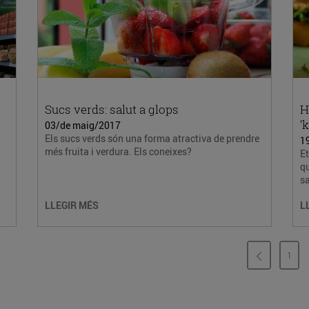
Sucs verds: salut a glops
H
‘
03/de maig/2017
Els sucs verds són una forma atractiva de prendre
1
més fruita i verdura. Els coneixes?
E
qu
s
LLEGIR MÉS
L
1
PÀG