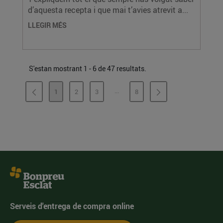
d’aquesta recepta i que mai t’avies atrevit a...
LLEGIR MÉS
S'estan mostrant 1 - 6 de 47 resultats.
...
1
2
3
8
PÀGINES INTERMÈDIES
PÀGINA
PÀGINA
PÀGINA
PÀGINA
Serveis d'entrega de compra online