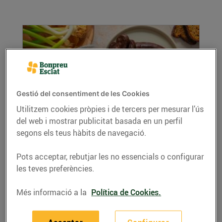
Gestió del consentiment de les Cookies
Utilitzem cookies pròpies i de tercers per mesurar l’ús
del web i mostrar publicitat basada en un perfil
Prepara't per al dijous llarder!
segons els teus hàbits de navegació.
10/de febrer/2025
Arreu d'Europa, hi ha plats i receptes típiques
Pots acceptar, rebutjar les no essencials o configurar
d'aquestes dates. En general, es tracta d'una...
les teves preferències.
LLEGIR MÉS
Més informació a la
Política de Cookies.