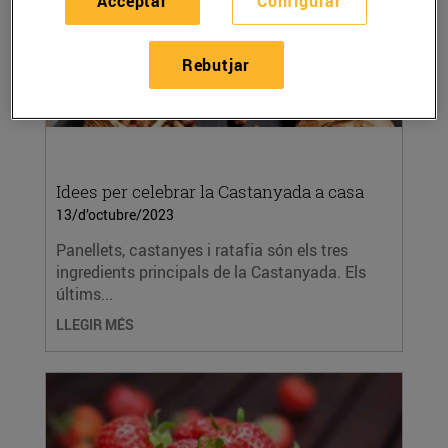
Acceptar
Configurar
Rebutjar
Idees per celebrar la Castanyada a casa
13/d’octubre/2023
Panellets, castanyes i ratafia són els tres
ingredients principals de la Castanyada. Els
últims...
LLEGIR MÉS