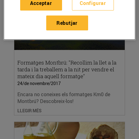
Acceptar
Configurar
Rebutjar
Formatges Montbrú: "Recollim la llet a la
tarda i la treballem a la nit per vendre el
mateix dia aquell formatge"
24/de novembre/2017
Encara no coneixes els formatges Km0 de
Montbrú? Descobreix-los!
LLEGIR MÉS