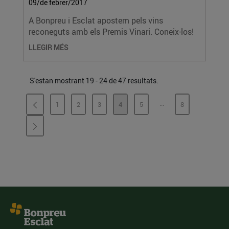
09/de febrer/2017
A Bonpreu i Esclat apostem pels vins
reconeguts amb els Premis Vinari. Coneix-los!
LLEGIR MÉS
S'estan mostrant 19 - 24 de 47 resultats.
...
1
2
3
4
5
8
PÀGINES INTERMÈDI
PÀGINA
PÀGINA
PÀGINA
PÀGINA
PÀGINA
PÀGINA