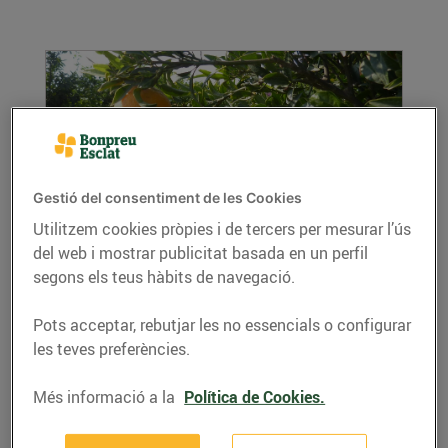
Gestió del consentiment de les Cookies
Utilitzem cookies pròpies i de tercers per mesurar l’ús
del web i mostrar publicitat basada en un perfil
Encara no coneixes les clementines de
les Terres de l'Ebre?
segons els teus hàbits de navegació.
04/de gener/2018
Pots acceptar, rebutjar les no essencials o configurar
A Bonpreu i Esclat apostem per la qualitat
les teves preferències.
d'aquests cítrics ebrencs amb Indicació
Geogràfica...
Més informació a la
Política de Cookies.
LLEGIR MÉS