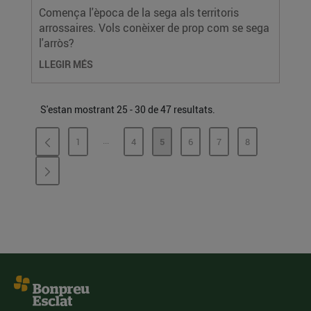
Comença l'època de la sega als territoris
arrossaires. Vols conèixer de prop com se sega
l'arròs?
LLEGIR MÉS
S'estan mostrant 25 - 30 de 47 resultats.
...
1
4
5
6
7
8
PÀGINES INTERMÈDIES
PÀGINA
PÀGINA
PÀGINA
PÀGINA
PÀGINA
PÀGINA