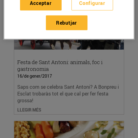
Acceptar
Configurar
Rebutjar
Festa de Sant Antoni: animals, foc i
gastronomia
16/de gener/2017
Saps com se celebra Sant Antoni? A Bonpreu i
Esclat trobaràs tot el que cal per fer festa
grossa!
LLEGIR MÉS