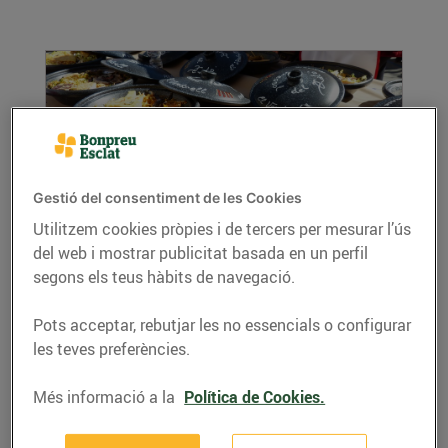
Gestió del consentiment de les Cookies
Utilitzem cookies pròpies i de tercers per mesurar l’ús
del web i mostrar publicitat basada en un perfil
El xató, la tradicional amanida marinera
catalana
segons els teus hàbits de navegació.
31/de gener/2017
Pots acceptar, rebutjar les no essencials o configurar
El xató es menja a l’Alt Penedès, del Baix
les teves preferències.
Penedès i del Garraf. Coneixes totes les seves
versions?
Més informació a la
Política de Cookies.
LLEGIR MÉS