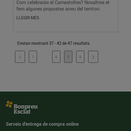
Com celebraràs el Carnestoltes? Nosaltres et
fem algunes propostes arreu del territori.
LLEGIR MÉS
S'estan mostrant 37 - 42 de 47 resultats.
...
1
6
7
8
PÀGINES INTERMÈDIES
PÀGINA
PÀGINA
PÀGINA
PÀGINA
Serveis d'entrega de compra online