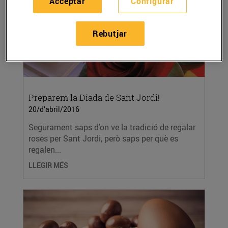
Acceptar
Configurar
Rebutjar
Preparem la Diada de Sant Jordi!
20/d’abril/2016
Segurament saps d'on ve la tradició de regalar
roses per Sant Jordi, però saps per què es
regalen...
LLEGIR MÉS