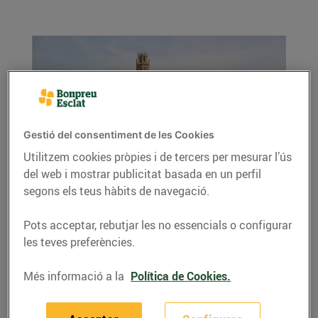
Gestió del consentiment de les Cookies
Utilitzem cookies pròpies i de tercers per mesurar l’ús
del web i mostrar publicitat basada en un perfil
Al maig, caragols!
segons els teus hàbits de navegació.
20/de maig/2016
Lleida acull la festa grossa del caragol, t'ho
Pots acceptar, rebutjar les no essencials o configurar
perdràs? L'Aplec t'espera a la vora del riu Segre!
les teves preferències.
LLEGIR MÉS
Més informació a la
Política de Cookies.