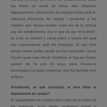
dia fèiem un recull de notes dels diferents
departaments i les havíem de redactar totes amb la
màquina d’escriure, fer còpies i posar-les a les
maletes que llavors sortien cada dia de la central
cap als establiments. Era el que és ara “el butlletí”,
és a dir, la intranet o canal intern a través del qual
ens comuniquem amb les botigues. Al cap d’un
temps vàrem poder gaudir ja d’un ordinador. Quina
il·lusió quan vam deixar d’utilitzar el tipp-ex! Estem
parlant de fa uns 25 anys, però l’evolució
tecnològica ha estat immensa i ens ha facilitat molt
la feina.
Actualment, en què consisteix la teva feina al
departament de vendes?
El departament de vendes som l’atenció al client de
les botigues, quan tenen qualsevol dubte o