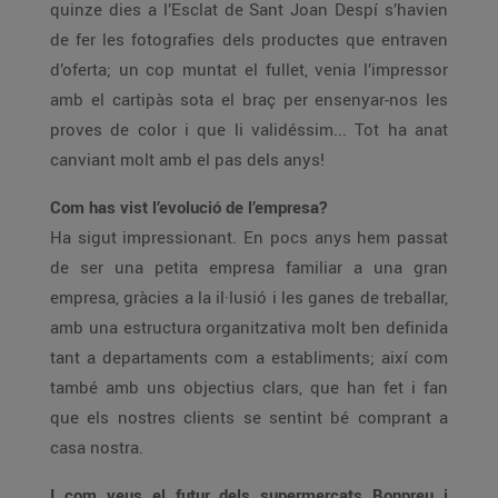
quinze dies a l’Esclat de Sant Joan Despí s’havien
de fer les fotografies dels productes que entraven
d’oferta; un cop muntat el fullet, venia l’impressor
amb el cartipàs sota el braç per ensenyar-nos les
proves de color i que li validéssim... Tot ha anat
canviant molt amb el pas dels anys!
Com has vist l’evolució de l’empresa?
Ha sigut impressionant. En pocs anys hem passat
de ser una petita empresa familiar a una gran
empresa, gràcies a la il·lusió i les ganes de treballar,
amb una estructura organitzativa molt ben definida
tant a departaments com a establiments; així com
també amb uns objectius clars, que han fet i fan
que els nostres clients se sentint bé comprant a
casa nostra.
I com veus el futur dels supermercats Bonpreu i