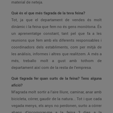
material de neteja.
Què és el que més t'agrada de la teva feina?
Tot, ja que el departament de vendes és molt
dinàmic i la feina que fem no és gens monòtona. És
un aprenentatge constant, tant pel que fa a les
reunions que fem amb els diferents responsables i
coordinadors dels establiments, com per mitjà de
les anàlisis, informes i altres que realitzem. A més a
més, treballo molt a gust amb tothom de
departament així com de la resta de l’empresa.
Què t'agrada fer quan surts de la feina? Tens alguna
afició?
M’agrada molt sortir a l’aire lliure, caminar, anar amb
bicicleta, córrer, gaudir de la natura... Tot i que cada
vegada menys, els anys no perdonen, surto a córrer
abans d’incorporar-me a la feina 3 dies a la