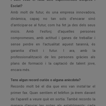
Esclat?
Amb molt de futur, és una empresa innovadora,
dinàmica, capaç no tan sols d’encarar sinó
d’anticipar-se al futur, com ha fet ja des dels seus
inicis. Amb l’esforç d’aquelles persones
compromeses, amb actitud i ganes de treballar i
sense perdre en l’actualitat aquest tarannà, és
garantia d’èxit i futur. I ara, amb la
professionalització de les persones gràcies als
plans de formació i la captació de talent jove,
encara més.
Tens algun record curiós o alguna anècdota?
Recordo molt bé el dia que ens van instal·lar el
primer fax. Quan sentíem el telèfon ja érem davant
de l’aparell a veure què en sortia. També recordo la
manera d’enviar les notes als establiments: cada