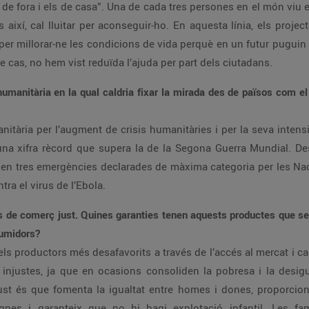
 de fora i els de casa”. Una de cada tres persones en el món viu e
és així, cal lluitar per aconseguir-ho. En aquesta línia, els pr
per millorar-ne les condicions de vida perquè en un futur puguin t
re cas, no hem vist reduïda l’ajuda per part dels ciutadans.
i humanitària en la qual caldria fixar la mirada des de països co
anitària per l’augment de crisis humanitàries i per la seva inten
una xifra rècord que supera la de la Segona Guerra Mundial. 
 en tres emergències declarades de màxima categoria per les Naci
tra el virus de l’Ebola.
s de comerç just. Quines garanties tenen aquests productes que s
sumidors?
dels productors més desafavorits a través de l’accés al mercat i ca
injustes, ja que en ocasions consoliden la pobresa i la desigu
ust és que fomenta la igualtat entre homes i dones, proporcio
gnes i garanteix que no hi hagi explotació infantil. Les fam