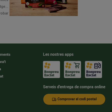
ge...
robar
Les nostres apps
iments
ra't
a
at
Serveis d'entrega de compra online
Comprovar el codi postal