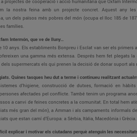
a projectes de cooperació i acció humanitària que Oxfam Intermón 
em la nostra feina amb un projecte concret. Aquest any les
na, un dels països més pobres del món (ocupa el lloc 185 de 1
es famílies.
Oxfam Intermón, que ve de lluny…
 10 anys. Els establiments Bonpreu i Esclat van ser els primers 
n’ofereixen una gamma més extensa. Després hem fet plegats la
 dels supermercats els qui prenen la decisió de donar suport als 
ugiats. Quines tasques heu dut a terme i continueu realitzant actua
stemes d’higiene, construcció de dutxes, formació en hàbits
es persones afectades pel conflicte. També tenim un programa ano
gressos a canvi de feines concretes a la comunitat. En total hem a
giats més gran del món), a Amman i als campaments informals del
ts que estan camí d’Europa: a Sèrbia, Itàlia, Macedònia i Grècia.
ícil explicar i motivar els ciutadans perquè atenguin les necessitats