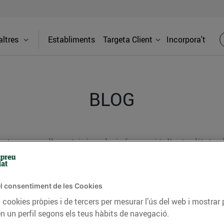
ltres
Establiments
Targeta Client
Incorpora't
BLOG
ceptes, consells nutricionals, informació d’actualitat
del nostre territori i molts altres temes.
l consentiment de les Cookies
 cookies pròpies i de tercers per mesurar l’ús del web i mostrar 
TAT
CONSELLS I HÀBITS SALUDABLES
ENERGIA
GASTRONOMIA
n un perfil segons els teus hàbits de navegació.