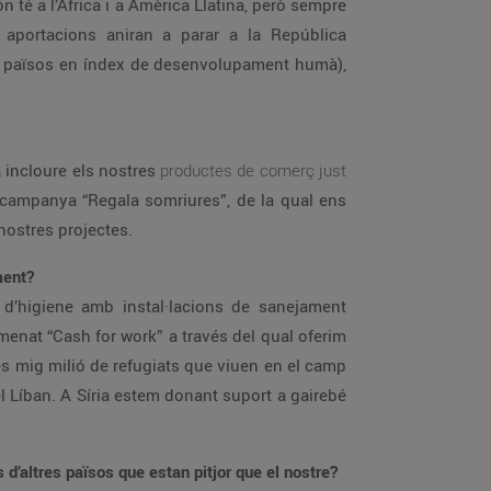
té a l’Àfrica i a Amèrica Llatina, però sempre
 aportacions aniran a parar a la República
87 països en índex de desenvolupament humà),
a incloure els nostres
productes de comerç just
 campanya “Regala somriures”, de la qual ens
nostres projectes.
lment?
 d’higiene amb instal·lacions de sanejament
menat “Cash for work” a través del qual oferim
tès mig milió de refugiats que viuen en el camp
 Líban. A Síria estem donant suport a gairebé
 d’altres països que estan pitjor que el nostre?