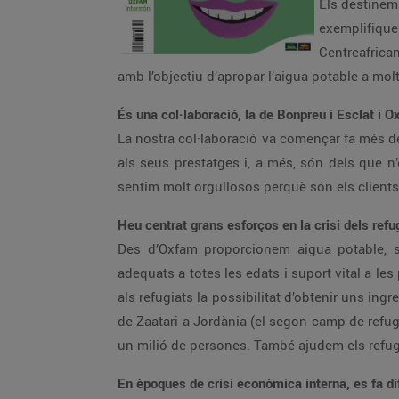
Els destinem 
exemplifiqu
Centreafrica
amb l’objectiu d’apropar l’aigua potable a molt
És una col·laboració, la de Bonpreu i Esclat i 
La nostra col·laboració va començar fa més de
als seus prestatges i, a més, són dels que 
sentim molt orgullosos perquè són els clients
Heu centrat grans esforços en la crisi dels ref
Des d’Oxfam proporcionem aigua potable, si
adequats a totes les edats i suport vital a l
als refugiats la possibilitat d’obtenir uns in
de Zaatari a Jordània (el segon camp de refu
un milió de persones. També ajudem els refugia
En èpoques de crisi econòmica interna, es fa dif