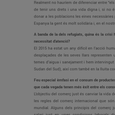
Realment no hauríem de diferenciar entre “els
de tenir uns drets i una vida digna i, si no 
donar a les poblacions les eines necessàries 
Espanya la gent és molt solidària i, en el nost
A banda de la dels refugiats, quina és la cris
necessitat d’atenció?
El 2015 ha estat un any difícil en l’acció hum
desplaçades de les seves llars representen 
temes d’aigua i sanejament i hem intervingut
Sudan del Sud), així com també en la lluita con
Feu especial èmfasi en el consum de producte
que cada vegada tenen més èxit entre els con
L’objectiu del comerç just és canviar la vida 
les regles del comerç internacional que són 
mundial. Alguns dels principis del comerç j
salari just en unes condicions laborals di