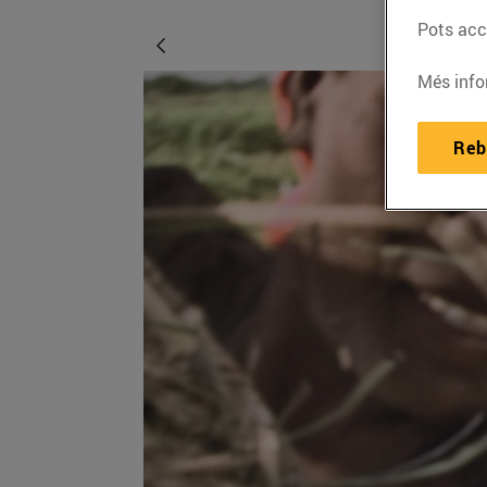
Pots acce
Més info
Reb