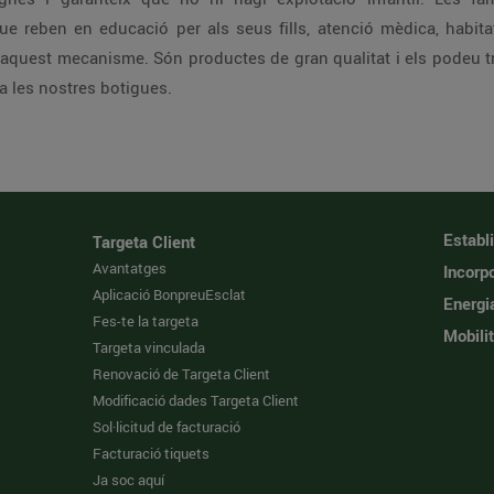
ue reben en educació per als seus fills, atenció mèdica, habitat
aquest mecanisme. Són productes de gran qualitat i els podeu t
a les nostres botigues.
Establ
Targeta Client
Avantatges
Incorpo
Aplicació BonpreuEsclat
Energi
Fes-te la targeta
Mobilit
Targeta vinculada
Renovació de Targeta Client
Modificació dades Targeta Client
Sol·licitud de facturació
Facturació tiquets
Ja soc aquí