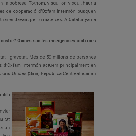
n la pobresa. Tothom, visqui on visqui, hauria
ojectes de cooperació d’Oxfam Intermón busquen
irar endavant per si mateixes. A Catalunya i a
m el nostre? Quines són les emergències amb més
sitat i gravetat. Més de 59 milions de persones
Des d’Oxfam Intermón actuem principalment en
ons Unides (Síria, República Centreafricana i
embla
nviar
altat
na un
ílies