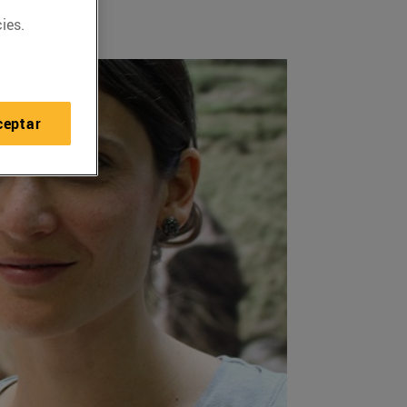
ies.
ceptar