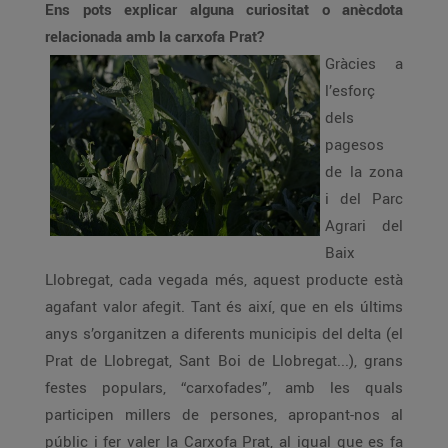
Ens pots explicar alguna curiositat o anècdota
relacionada amb la carxofa Prat?
Gràcies a
l’esforç
dels
pagesos
de la zona
i del Parc
Agrari del
Baix
Llobregat, cada vegada més, aquest producte està
agafant valor afegit. Tant és així, que en els últims
anys s’organitzen a diferents municipis del delta (el
Prat de Llobregat, Sant Boi de Llobregat...), grans
festes populars, “carxofades”, amb les quals
participen millers de persones, apropant-nos al
públic i fer valer la Carxofa Prat, al igual que es fa