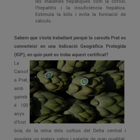
les malalties hepàtiques com la cirrosi,
l’hepatitis i la insuficiència hepàtica.
Estimula la bilis i evita la formació de
càlculs.
Sabem que s’està treballant perquè la carxofa Prat es
converteixi en una Indicació Geogràfica Protegida
(IGP), en quin punt es troba aquest certificat?
La
Carxof
a Prat,
amb
gaireb
é 100
anys
d'hist
òria, és la reina dels cultius del Delta central i
assoleix un mateix sabor i paladar de gran qualitat.