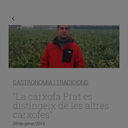
GASTRONOMIA I TRADICIONS
"La carxofa Prat es
distingeix de les altres
carxofes"
28/de gener/2016