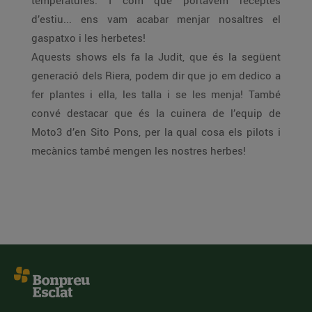
temperatures. I com que portàvem receptes
d’estiu... ens vam acabar menjar nosaltres el
gaspatxo i les herbetes!
Aquests shows els fa la Judit, que és la següent
generació dels Riera, podem dir que jo em dedico a
fer plantes i ella, les talla i se les menja! També
convé destacar que és la cuinera de l’equip de
Moto3 d’en Sito Pons, per la qual cosa els pilots i
mecànics també mengen les nostres herbes!