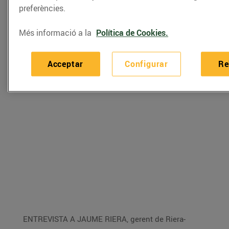
preferències.
d'aquestes plantes culinàries.
Més informació a la
Política de Cookies.
Acceptar
Configurar
Re
ENTREVISTA A JAUME RIERA, gerent de Riera-