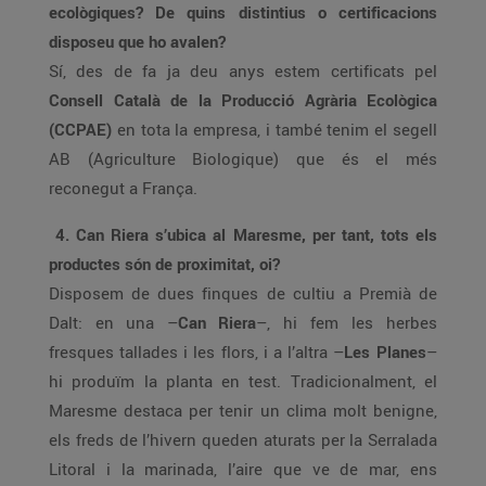
ecològiques? De quins distintius o certificacions
disposeu que ho avalen?
Sí, des de fa ja deu anys estem certificats pel
Consell Català de la Producció Agrària Ecològica
(CCPAE)
en tota la empresa, i també tenim el segell
AB (Agriculture Biologique) que és el més
reconegut a França.
4. Can Riera s’ubica al Maresme, per tant, tots els
productes són de proximitat, oi?
Disposem de dues finques de cultiu a Premià de
Dalt: en una –
Can Riera
–, hi fem les herbes
fresques tallades i les flors, i a l’altra –
Les Planes
–
hi produïm la planta en test. Tradicionalment, el
Maresme destaca per tenir un clima molt benigne,
els freds de l’hivern queden aturats per la Serralada
Litoral i la marinada, l’aire que ve de mar, ens