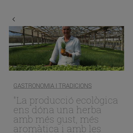
GASTRONOMIA I TRADICIONS
"La producció ecològica
ens dóna una herba
amb més gust, més
aromàtica i amb les