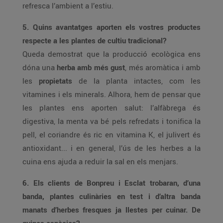
refresca l’ambient a l’estiu.
5. Quins avantatges aporten els vostres productes
respecte a les plantes de cultiu tradicional?
Queda demostrat que la producció ecològica ens
dóna una
herba amb més gust
, més aromàtica i amb
les
propietats
de la planta intactes, com les
vitamines i els minerals. Alhora, hem de pensar que
les plantes ens aporten salut: l’alfàbrega és
digestiva, la menta va bé pels refredats i tonifica la
pell, el coriandre és ric en vitamina K, el julivert és
antioxidant... i en general, l’ús de les herbes a la
cuina ens ajuda a reduir la sal en els menjars.
6. Els clients de Bonpreu i Esclat trobaran, d’una
banda, plantes culinàries en test i d’altra banda
manats d’herbes fresques ja llestes per cuinar. De