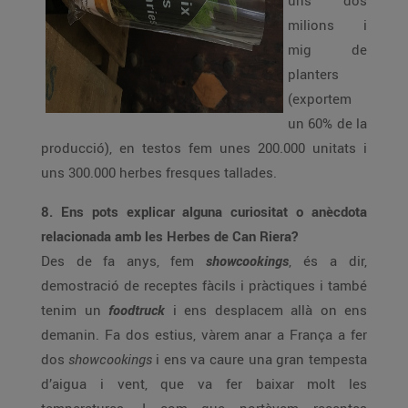
uns dos
milions i
mig de
planters
(exportem
un 60% de la
producció), en testos fem unes 200.000 unitats i
uns 300.000 herbes fresques tallades.
8. Ens pots explicar alguna curiositat o anècdota
relacionada amb les Herbes de Can Riera?
Des de fa anys, fem
showcookings
, és a dir,
demostració de receptes fàcils i pràctiques i també
tenim un
foodtruck
i ens desplacem allà on ens
demanin. Fa dos estius, vàrem anar a França a fer
dos
showcookings
i ens va caure una gran tempesta
d’aigua i vent, que va fer baixar molt les