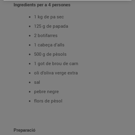
Ingredients per a 4 persones
1 kg de pa sec
125 g de papada
2 botifarres
1 cabeça d’alls
500 g de pèsols
1 got de brou de carn
oli d’oliva verge extra
sal
pebre negre
flors de pèsol
Preparació