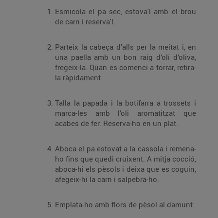
Esmicola el pa sec, estova'l amb el brou
de carn i reserva'l.
Parteix la cabeça d’alls per la meitat i, en
una paella amb un bon raig d’oli d’oliva,
fregeix-la. Quan es comenci a torrar, retira-
la ràpidament.
Talla la papada i la botifarra a trossets i
marca-les amb l’oli aromatitzat que
acabes de fer. Reserva-ho en un plat.
Aboca el pa estovat a la cassola i remena-
ho fins que quedi cruixent. A mitja cocció,
aboca-hi els pèsols i deixa que es coguin,
afegeix-hi la carn i salpebra-ho.
Emplata-ho amb flors de pèsol al damunt.