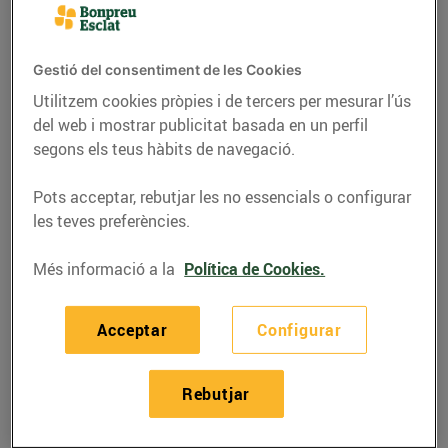
Gestió del consentiment de les Cookies
Utilitzem cookies pròpies i de tercers per mesurar l’ús
del web i mostrar publicitat basada en un perfil
segons els teus hàbits de navegació.
Pots acceptar, rebutjar les no essencials o configurar
les teves preferències.
Més informació a la
Política de Cookies.
RECEPTES
"Migas" amb papada,
Acceptar
Configurar
botifarra i pèsols
Rebutjar
07/d’octubre/2020