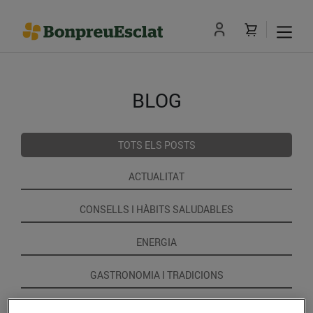
BLOG
TOTS ELS POSTS
ACTUALITAT
CONSELLS I HÀBITS SALUDABLES
ENERGIA
GASTRONOMIA I TRADICIONS
RECEPTES