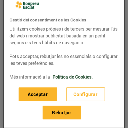
Gestió del consentiment de les Cookies
Utilitzem cookies pròpies i de tercers per mesurar l’ús
del web i mostrar publicitat basada en un perfil
segons els teus hàbits de navegació.
Pots acceptar, rebutjar les no essencials o configurar
les teves preferències.
Més informació a la
Política de Cookies.
RECEPTES
"Migas" amb papada,
Acceptar
Configurar
botifarra i pèsols
Rebutjar
07/d’octubre/2020