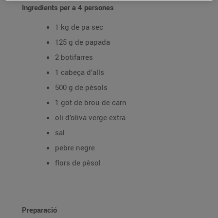
Ingredients per a 4 persones
1 kg de pa sec
125 g de papada
2 botifarres
1 cabeça d’alls
500 g de pèsols
1 got de brou de carn
oli d’oliva verge extra
sal
pebre negre
flors de pèsol
Preparació