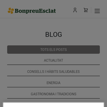
BLOG
TOTS ELS POSTS
ACTUALITAT
CONSELLS I HÀBITS SALUDABLES
ENERGIA
GASTRONOMIA I TRADICIONS
RECEPTES