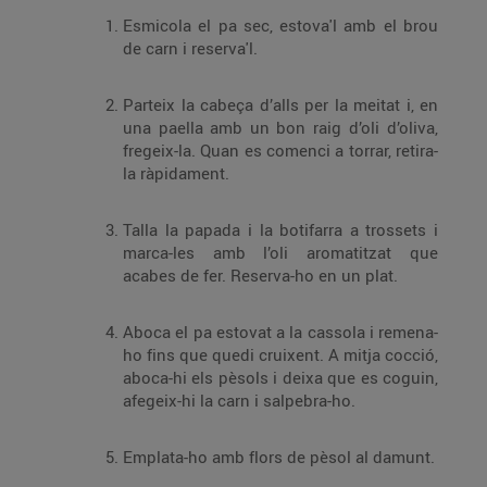
Esmicola el pa sec, estova'l amb el brou
de carn i reserva'l.
Parteix la cabeça d’alls per la meitat i, en
una paella amb un bon raig d’oli d’oliva,
fregeix-la. Quan es comenci a torrar, retira-
la ràpidament.
Talla la papada i la botifarra a trossets i
marca-les amb l’oli aromatitzat que
acabes de fer. Reserva-ho en un plat.
Aboca el pa estovat a la cassola i remena-
ho fins que quedi cruixent. A mitja cocció,
aboca-hi els pèsols i deixa que es coguin,
afegeix-hi la carn i salpebra-ho.
Emplata-ho amb flors de pèsol al damunt.