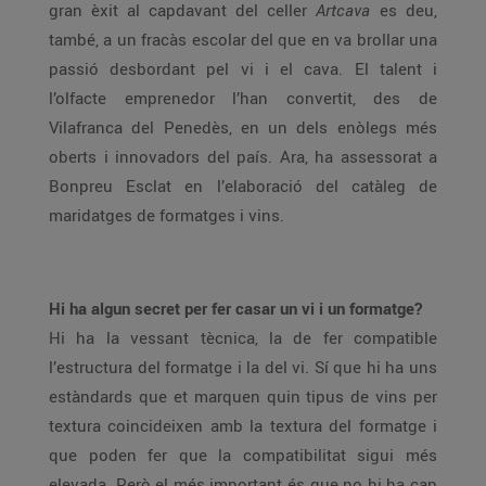
gran èxit al capdavant del celler
Artcava
es deu,
també, a un fracàs escolar del que en va brollar una
passió desbordant pel vi i el cava. El talent i
l’olfacte emprenedor l’han convertit, des de
Vilafranca del Penedès, en un dels enòlegs més
oberts i innovadors del país. Ara, ha assessorat a
Bonpreu Esclat en l’elaboració del catàleg de
maridatges de formatges i vins.
Hi ha algun secret per fer casar un vi i un formatge?
Hi ha la vessant tècnica, la de fer compatible
l’estructura del formatge i la del vi. Sí que hi ha uns
estàndards que et marquen quin tipus de vins per
textura coincideixen amb la textura del formatge i
que poden fer que la compatibilitat sigui més
elevada. Però el més important és que no hi ha cap