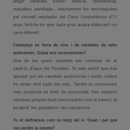
afegir varietats extres: xarel·lo, chardonnay,
macabeu, parellada… bàsicament les reconegudes
pel consell regulador del Cava. L’experiència d’11
anys fent-ho és que cada grup acaba elaborant un
cava diferent.
Catalunya és terra de vins i de varietats de raïm
autòctones. Quina ens recomanaries?
Una de les grans varietats per conèixer és el
xarel·lo, d’aquí del Penedès. Té més sentit que mai
apostar per les varietats autòctones i molts cellers
ho estan fent cada dia més. També es consumeix
més producte de km0, de proximitat. Van creixent
varietats pròpies molt interessants com el samsó, el
picapoll, les garnatxes i les carinyenes.
Tu et defineixes com un boig del vi. Quan i per què
vas perdre la xaveta?