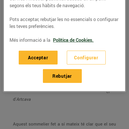
segons els teus hàbits de navegació.
ENT
Pots acceptar, rebutjar les no essencials o configurar
REVI
les teves preferències.
STA
A
Més informació a la
Política de Cookies.
ÈRIC
ENG
Acceptar
Configurar
UITA
,
som
Rebutjar
meli
er
d'
Artcava
Aquest sommelier fet a sí mateix té clar que el seu