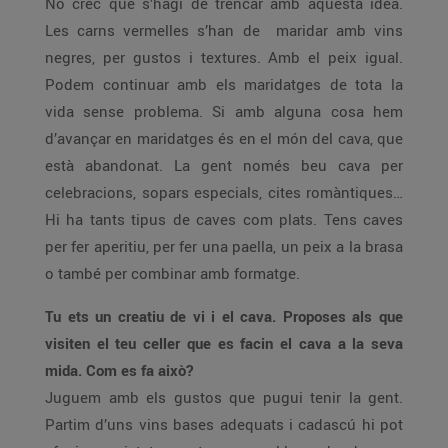
No crec que s’hagi de trencar amb aquesta idea.
Les carns vermelles s’han de maridar amb vins
negres, per gustos i textures. Amb el peix igual.
Podem continuar amb els maridatges de tota la
vida sense problema. Si amb alguna cosa hem
d’avançar en maridatges és en el món del cava, que
està abandonat. La gent només beu cava per
celebracions, sopars especials, cites romàntiques…
Hi ha tants tipus de caves com plats. Tens caves
per fer aperitiu, per fer una paella, un peix a la brasa
o també per combinar amb formatge.
Tu ets un creatiu de vi i el cava. Proposes als que
visiten el teu celler que es facin el cava a la seva
mida. Com es fa això?
Juguem amb els gustos que pugui tenir la gent.
Partim d’uns vins bases adequats i cadascú hi pot