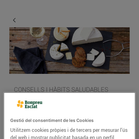
CONSELLS I HÀBITS SALUDABLES
“Un maridatge és pura
química que ens passa
dins de la boca”
Gestió del consentiment de les Cookies
Utilitzem cookies pròpies i de tercers per mesurar l’ús
28/d’octubre/2015
del web i mostrar publicitat basada en un perfil