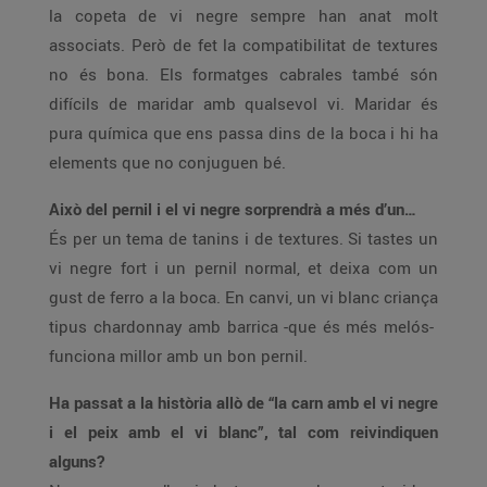
la copeta de vi negre sempre han anat molt
associats. Però de fet la compatibilitat de textures
no és bona. Els formatges cabrales també són
difícils de maridar amb qualsevol vi. Maridar és
pura química que ens passa dins de la boca i hi ha
elements que no conjuguen bé.
Això del pernil i el vi negre sorprendrà a més d’un…
És per un tema de tanins i de textures. Si tastes un
vi negre fort i un pernil normal, et deixa com un
gust de ferro a la boca. En canvi, un vi blanc criança
tipus chardonnay amb barrica -que és més melós-
funciona millor amb un bon pernil.
Ha passat a la història allò de “la carn amb el vi negre
i el peix amb el vi blanc”, tal com reivindiquen
alguns?