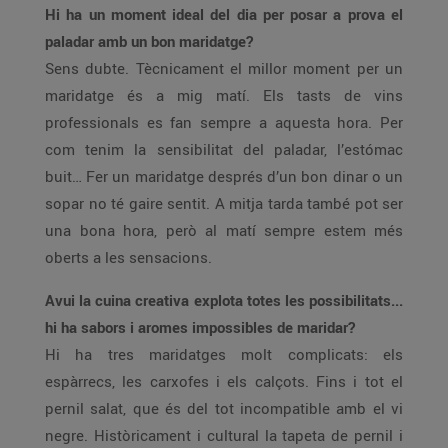
Hi ha un moment ideal del dia per posar a prova el
paladar amb un bon maridatge?
Sens dubte. Tècnicament el millor moment per un
maridatge és a mig matí. Els tasts de vins
professionals es fan sempre a aquesta hora. Per
com tenim la sensibilitat del paladar, l’estómac
buit… Fer un maridatge després d’un bon dinar o un
sopar no té gaire sentit. A mitja tarda també pot ser
una bona hora, però al matí sempre estem més
oberts a les sensacions.
Avui la cuina creativa explota totes les possibilitats...
hi ha sabors i aromes impossibles de maridar?
Hi ha tres maridatges molt complicats: els
espàrrecs, les carxofes i els calçots. Fins i tot el
pernil salat, que és del tot incompatible amb el vi
negre. Històricament i cultural la tapeta de pernil i