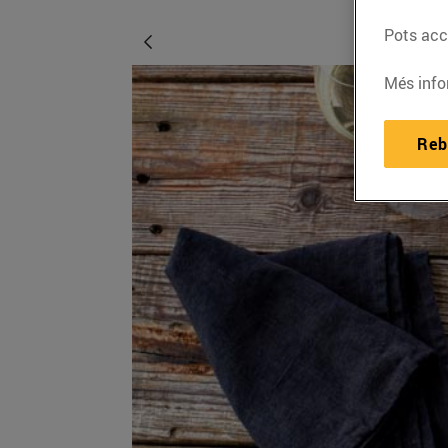
Pots acce
Més info
Reb