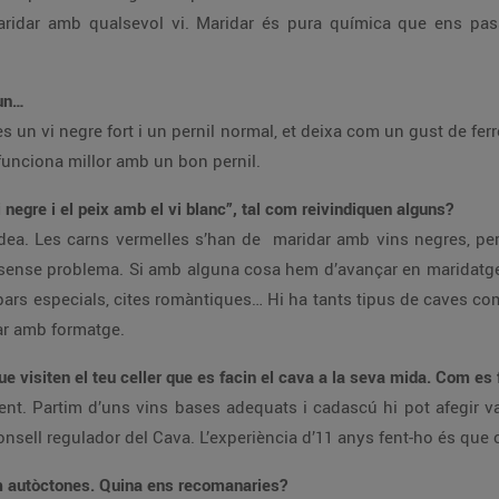
aridar amb qualsevol vi. Maridar és pura química que ens pa
’un…
es un vi negre fort i un pernil normal, et deixa com un gust de ferr
unciona millor amb un bon pernil.
i negre i el peix amb el vi blanc”, tal com reivindiquen alguns?
dea. Les carns vermelles s’han de maridar amb vins negres, per
a sense problema. Si amb alguna cosa hem d’avançar en maridatge
rs especials, cites romàntiques… Hi ha tants tipus de caves com p
ar amb formatge.
que visiten el teu celler que es facin el cava a la seva mida. Com es 
t. Partim d’uns vins bases adequats i cadascú hi pot afegir var
nsell regulador del Cava. L’experiència d’11 anys fent-ho és que
aïm autòctones. Quina ens recomanaries?