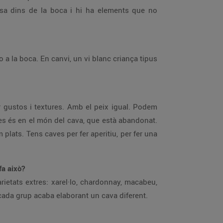
ssa dins de la boca i hi ha elements que no
o a la boca. En canvi, un vi blanc criança tipus
 gustos i textures. Amb el peix igual. Podem
s és en el món del cava, que està abandonat.
lats. Tens caves per fer aperitiu, per fer una
fa això?
ietats extres: xarel·lo, chardonnay, macabeu,
 cada grup acaba elaborant un cava diferent.