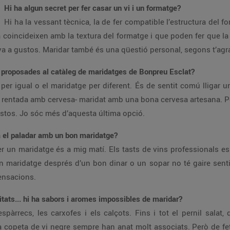
Hi ha algun secret per fer casar un vi i un formatge?
Hi ha la vessant tècnica, la de fer compatible l’estructura del f
 coincideixen amb la textura del formatge i que poden fer que la
a a gustos. Maridar també és una qüestió personal, segons t’agrad
les proposades al catàleg de maridatges de Bonpreu Esclat?
per igual o el maridatge per diferent. És de sentit comú lliga
entada amb cervesa- maridat amb una bona cervesa artesana. Pot
stos. Jo sóc més d’aquesta última opció.
a el paladar amb un bon maridatge?
 un maridatge és a mig matí. Els tasts de vins professionals e
 un maridatge després d’un bon dinar o un sopar no té gaire sent
ensacions.
litats... hi ha sabors i aromes impossibles de maridar?
pàrrecs, les carxofes i els calçots. Fins i tot el pernil salat
 la copeta de vi negre sempre han anat molt associats. Però de fe