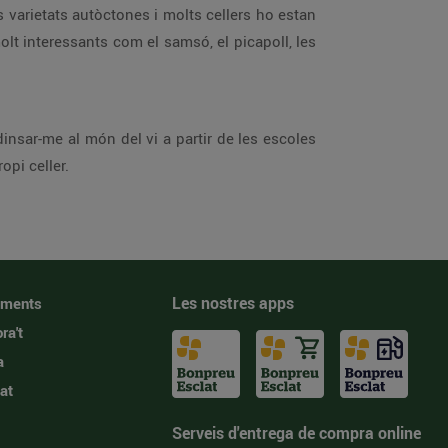
s varietats autòctones i molts cellers ho estan
t interessants com el samsó, el picapoll, les
nsar-me al món del vi a partir de les escoles
opi celler.
Les nostres apps
iments
ra't
a
at
Serveis d'entrega de compra online