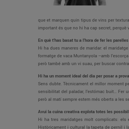
que et marquen quin tipus de vins per textura
important és que no hi ha cap secret, perquè v
En què t’has basat tu a l’hora de fer les parel
Hi ha dues maneres de maridar: el maridatge 
formatge de vaca Muntanyola –amb l’escorça r
però també amb un vi suau, per buscar contra
Hi ha un moment ideal del dia per posar a prov
Sens dubte. Tècnicament el millor moment per
sensibilitat del paladar, l’estómac buit… Fer
però al matí sempre estem més oberts a les s
Avui la cuina creativa explota totes les possibi
Hi ha tres maridatges molt complicats: els es
Històricament i cultural la tapeta de pernil i