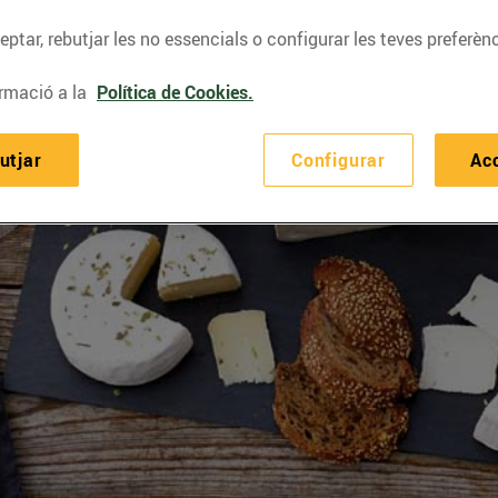
ptar, rebutjar les no essencials o configurar les teves preferènc
rmació a la
Política de Cookies.
utjar
Configurar
Ac