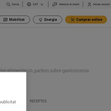
Cerca
Atenció al client
Iniciar sessió
CAT
Mobilitat
Energia
Comprar online
 sobre alimentació, parlem sobre gastronomia
 I TRADICIONS
RECEPTES
publicitat