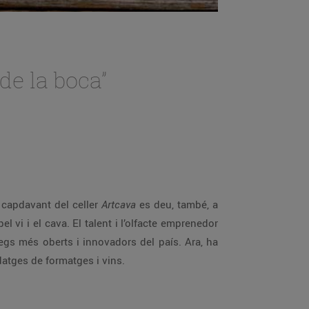
de la boca”
l capdavant del celler
Artcava
es deu, també, a
 vi i el cava. El talent i l’olfacte emprenedor
legs més oberts i innovadors del país. Ara, ha
datges de formatges i vins.