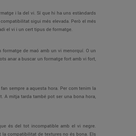
ormatge i la del vi. Sí que hi ha uns estàndards
 compatibilitat sigui més elevada. Però el més
i el vi i un cert tipus de formatge.
r un formatge de maó amb un vi menorquí. O un
s anar a buscar un formatge fort amb vi fort,
s fan sempre a aquesta hora. Per com tenim la
it. A mitja tarda també pot ser una bona hora,
, que és del tot incompatible amb el vi negre.
t la compatibilitat de textures no és bona. Els