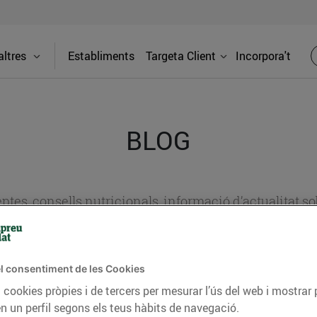
ltres
Establiments
Targeta Client
Incorpora't
BLOG
ceptes, consells nutricionals, informació d’actualitat
del nostre territori i molts altres temes.
l consentiment de les Cookies
TAT
CONSELLS I HÀBITS SALUDABLES
ENERGIA
GASTRONOMIA
 cookies pròpies i de tercers per mesurar l’ús del web i mostrar 
n un perfil segons els teus hàbits de navegació.