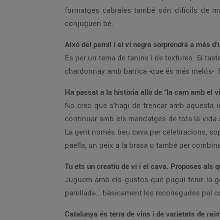
formatges cabrales també són difícils de m
conjuguen bé.
Això del pernil i el vi negre sorprendrà a més d
És per un tema de tanins i de textures. Si tast
chardonnay amb barrica -que és més melós- f
Ha passat a la història allò de “la carn amb el v
No crec que s’hagi de trencar amb aquesta i
continuar amb els maridatges de tota la vid
La gent només beu cava per celebracions, sopa
paella, un peix a la brasa o també per combin
Tu ets un creatiu de vi i el cava. Proposes als 
Juguem amb els gustos que pugui tenir la gen
parellada… bàsicament les reconegudes pel co
Catalunya és terra de vins i de varietats de r