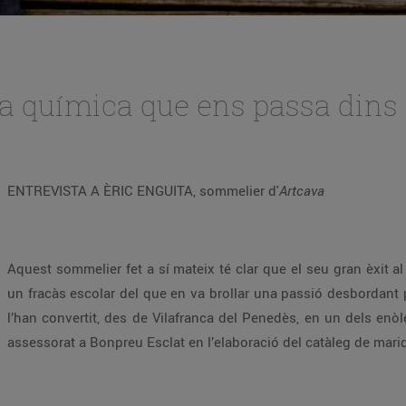
a química que ens passa dins 
ENTREVISTA A ÈRIC ENGUITA, sommelier d'
Artcava
Aquest sommelier fet a sí mateix té clar que el seu gran èxit a
un fracàs escolar del que en va brollar una passió desbordant pel
l’han convertit, des de Vilafranca del Penedès, en un dels enò
assessorat a Bonpreu Esclat en l’elaboració del catàleg de mari