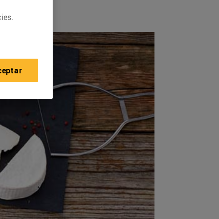
ies.
ceptar