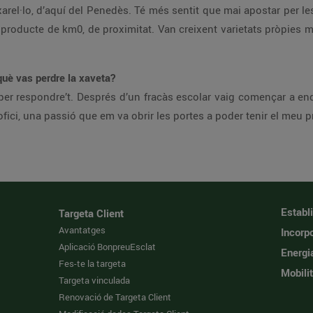
xarel·lo, d’aquí del Penedès. Té més sentit que mai apostar per le
oducte de km0, de proximitat. Van creixent varietats pròpies mol
 què vas perdre la xaveta?
er respondre’t. Després d’un fracàs escolar vaig començar a endi
fici, una passió que em va obrir les portes a poder tenir el meu pr
Establ
Targeta Client
Avantatges
Incorpo
Aplicació BonpreuEsclat
Energi
Fes-te la targeta
Mobilit
Targeta vinculada
Renovació de Targeta Client