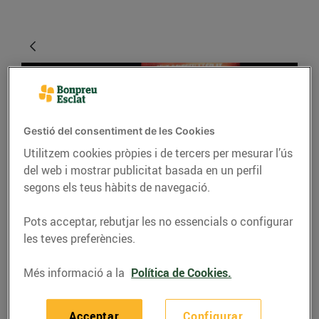
Gestió del consentiment de les Cookies
Utilitzem cookies pròpies i de tercers per mesurar l’ús
del web i mostrar publicitat basada en un perfil
segons els teus hàbits de navegació.
ACTUALITAT
Pots acceptar, rebutjar les no essencials o configurar
17è concurs de cuina de
les teves preferències.
Bonpreu i Esclat
Més informació a la
Política de Cookies.
07/de juliol/2016
Acceptar
Configurar