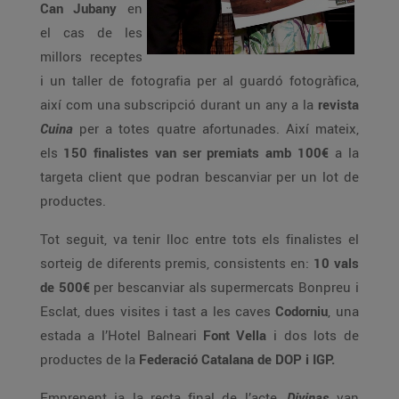
Can Jubany
en
el cas de les
millors receptes
i un taller de fotografia per al guardó fotogràfica,
així com una subscripció durant un any a la
revista
Cuina
per a totes quatre afortunades. Així mateix,
els
150 finalistes van ser premiats amb 100€
a la
targeta client que podran bescanviar per un lot de
productes.
Tot seguit, va tenir lloc entre tots els finalistes el
sorteig de diferents premis, consistents en:
10 vals
de 500€
per bescanviar als supermercats Bonpreu i
Esclat, dues visites i tast a les caves
Codorniu
, una
estada a l’Hotel Balneari
Font Vella
i dos lots de
productes de la
Federació Catalana de DOP i IGP.
Emprenent ja la recta final de l’acte,
Divinas
van