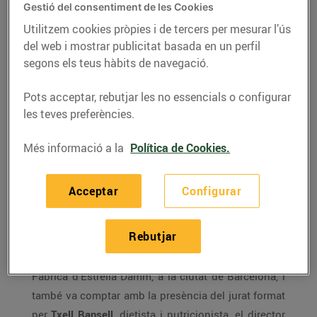
Gestió del consentiment de les Cookies
Utilitzem cookies pròpies i de tercers per mesurar l’ús
del web i mostrar publicitat basada en un perfil
segons els teus hàbits de navegació.
Pots acceptar, rebutjar les no essencials o configurar
les teves preferències.
Més informació a la
Política de Cookies.
Acceptar
Configurar
El passat dilluns 3 de juliol, vam celebrar l’acte de
lliurament de premis de la 18a edició del nostre
Rebutjar
concurs de cuina, enguany centrat en les receptes
de
cuina saludable.
L’acte va tenir lloc a l’Antiga
Fàbrica d’Estrella Damm, a la ciutat de Barcelona, i
també va comptar amb la presència del jurat format
per
Txell Bansell
, dietista i nutricionista, el director