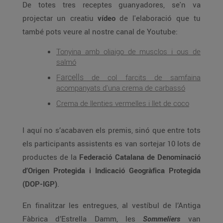
De totes tres receptes guanyadores, se'n va
projectar un creatiu
vídeo
de l'elaboració que tu
també pots veure al nostre canal de Youtube:
Tonyina amb oliaigo de musclos i ous de
salmó
arcells
F
de col farcits de samfaina
acompanyats d'una crema de carbassó
Crema de llenties vermelles i llet de coco
I aquí no s’acabaven els premis, sinó que entre tots
els participants assistents es van sortejar 10 lots de
productes de la
Federació Catalana de Denominació
d’Origen Protegida i Indicació Geogràfica Protegida
(DOP-IGP)
.
En finalitzar les entregues, al vestíbul de l’Antiga
Fàbrica d’Estrella Damm, les
Sommeliers
van