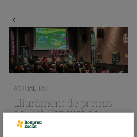
ACTUALITAT
Lliurament de premis
del 18è Concurs de
Cuina
06/de juliol/2017