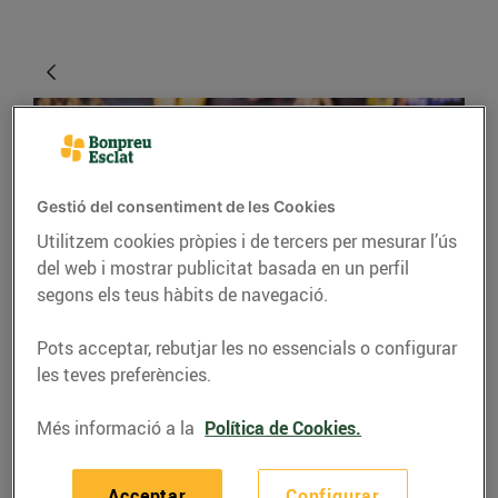
Gestió del consentiment de les Cookies
Utilitzem cookies pròpies i de tercers per mesurar l’ús
del web i mostrar publicitat basada en un perfil
segons els teus hàbits de navegació.
CONSELLS I HÀBITS SALUDABLES
Pots acceptar, rebutjar les no essencials o configurar
4 maneres de
les teves preferències.
conservar els aliments
Més informació a la
Política de Cookies.
frescos
29/d’abril/2020
Acceptar
Configurar