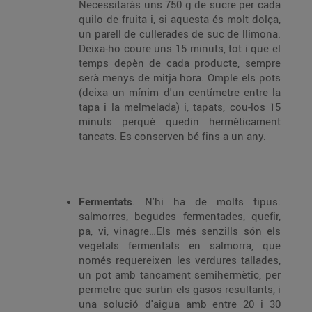
Necessitaràs uns 750 g de sucre per cada
quilo de fruita i, si aquesta és molt dolça,
un parell de cullerades de suc de llimona.
Deixa-ho coure uns 15 minuts, tot i que el
temps depèn de cada producte, sempre
serà menys de mitja hora. Omple els pots
(deixa un mínim d'un centímetre entre la
tapa i la melmelada) i, tapats, cou-los 15
minuts perquè quedin hermèticament
tancats. Es conserven bé fins a un any.
Fermentats
. N'hi ha de molts tipus:
salmorres, begudes fermentades, quefir,
pa, vi, vinagre…Els més senzills són els
vegetals fermentats en salmorra, que
només requereixen les verdures tallades,
un pot amb tancament semihermètic, per
permetre que surtin els gasos resultants, i
una solució d'aigua amb entre 20 i 30