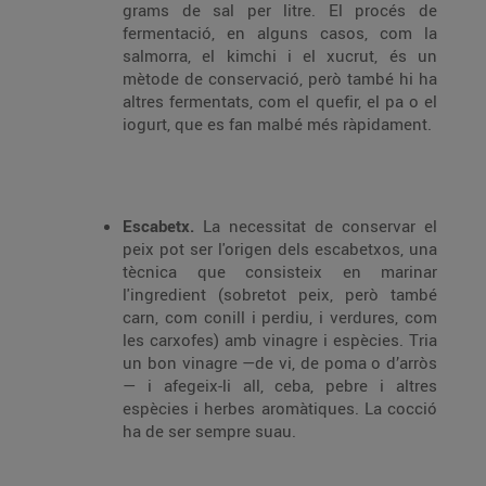
grams de sal per litre. El procés de
fermentació, en alguns casos, com la
salmorra, el kimchi i el xucrut, és un
mètode de conservació, però també hi ha
altres fermentats, com el quefir, el pa o el
iogurt, que es fan malbé més ràpidament.
Escabetx.
La necessitat de conservar el
peix pot ser l'origen dels escabetxos, una
tècnica que consisteix en marinar
l'ingredient (sobretot peix, però també
carn, com conill i perdiu, i verdures, com
les carxofes) amb vinagre i espècies. Tria
un bon vinagre —de vi, de poma o d’arròs
— i afegeix-li all, ceba, pebre i altres
espècies i herbes aromàtiques. La cocció
ha de ser sempre suau.