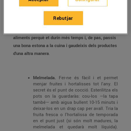
Sí, ho sabem, ara tens temps i ganes, però sobretot
Rebutjar
tens producte fresc que no vols que se't faci malbé.
Et proposem quatre maneres de conservar els
aliments perquè et durin més temps i, de pas, passis
una bona estona a la cuina i gaudeixis dels productes
d'una altra manera
.
Melmelada.
Fer-ne és fàcil i et permet
menjar fruites i hortalisses tot l'any. El
secret és el punt de cocció. Esterilitza els
pots on la guardaràs: cou-los —la tapa
també— amb aigua bullent 10-15 minuts i
deixar-los en un drap cap per avall. Tria la
fruita fresca o l'hortalissa de temporada
en el punt just (si són molt madures, la
melmelada et quedarà molt líquida).