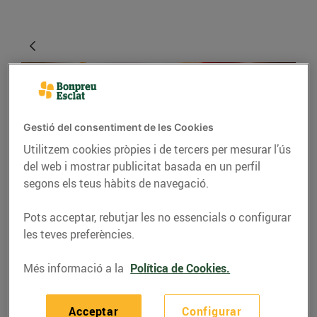
Gestió del consentiment de les Cookies
Utilitzem cookies pròpies i de tercers per mesurar l’ús
del web i mostrar publicitat basada en un perfil
segons els teus hàbits de navegació.
RECEPTES
Pots acceptar, rebutjar les no essencials o configurar
5 aperitius saludables
les teves preferències.
que pots preparar en
Més informació a la
Política de Cookies.
menys de 10 minuts
19/de setembre/2021
Acceptar
Configurar