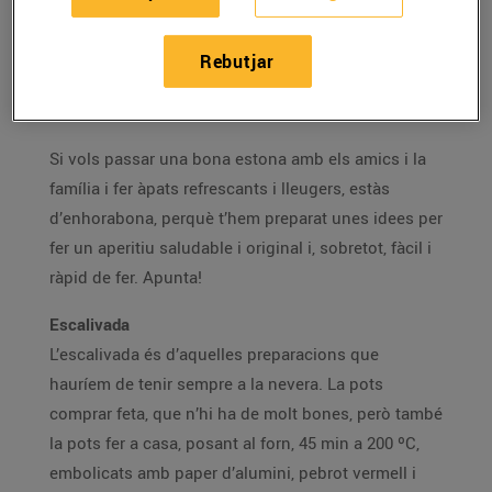
Et proposem maneres originals de fer un pica-pica
Rebutjar
que et permeten aprofitar el temps lliure de la millor
manera.
Si vols passar una bona estona amb els amics i la
família i fer àpats refrescants i lleugers, estàs
d’enhorabona, perquè t’hem preparat unes idees per
fer un aperitiu saludable i original i, sobretot, fàcil i
ràpid de fer. Apunta!
Escalivada
L’escalivada és d’aquelles preparacions que
hauríem de tenir sempre a la nevera. La pots
comprar feta, que n’hi ha de molt bones, però també
la pots fer a casa, posant al forn, 45 min a 200 ºC,
embolicats amb paper d’alumini, pebrot vermell i