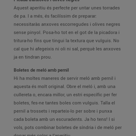
Aquest aperitiu és perfecte per untar unes torrades
de pa. I a més, és facilíssim de preparar:
necessitaràs anxoves escorregudes i olives negres
sense pinyol. Posa-ho tot en el got de la picadora i
tritura-ho fins que tingui la textura que vulguis. No
cal que hi afegeixis ni oli ni sal, perquè les anxoves
ja en tindran prou.
Boletes de meló amb pernil
Hi ha moltes maneres de servir meló amb pernil i
aquesta és molt original. Obre el meló i, amb una
cullereta o, encara millor, un estri específic per fer
boletes, fes-ne tantes boles com vulguis. Talla el
pernil a trossets i reparteix-lo per sobre i punxa
cada boleta amb un escuradents. Ja ho tens! I si
vols, pots combinar boletes de síndria i de meló per
donar més color a l’aperitiu.