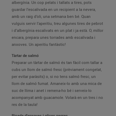
albergínia. Un cop pelats i tallats a tires, pots
guardar l’escalivada en un recipient a la nevera,
amb un raig d’oli, una setmana ben bé. Quan
vulguis servir l’aperitiu, treu algunes tires de pebrot
i d’albergínia escalivats en un plat i ja està. O, millor
encara, prepara unes torrades amb escalivada i
anxoves. Un aperitiu fantàstic!
Tàrtar de salmó
Preparar un tàrtar de salmó és tan fàcil com tallar a
cubs un llom de salmó fresc (prèviament congelat,
per evitar paràsits) o, si no tens salmó fresc, un
llom de salmó fumat. Amaneix-lo amb una mica de
suc de llima i anet i remena-ho bé i serveix-lo
acompanyat amb guacamole. Volarà en un tres i no
res de la taula!
Picada d’anxoves i olives negres