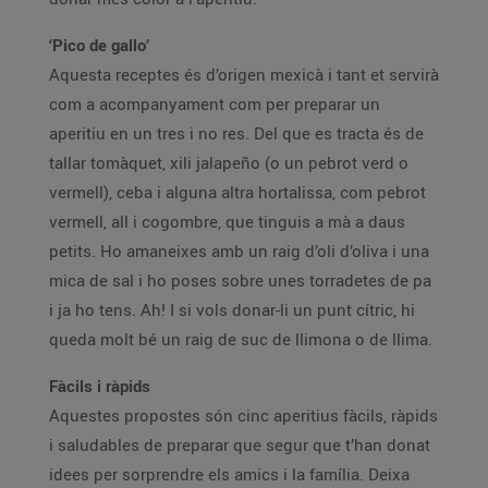
‘Pico de gallo’
Aquesta receptes és d’origen mexicà i tant et servirà
com a acompanyament com per preparar un
aperitiu en un tres i no res. Del que es tracta és de
tallar tomàquet, xili jalapeño (o un pebrot verd o
vermell), ceba i alguna altra hortalissa, com pebrot
vermell, all i cogombre, que tinguis a mà a daus
petits. Ho amaneixes amb un raig d’oli d’oliva i una
mica de sal i ho poses sobre unes torradetes de pa
i ja ho tens. Ah! I si vols donar-li un punt cítric, hi
queda molt bé un raig de suc de llimona o de llima.
Fàcils i ràpids
Aquestes propostes són cinc aperitius fàcils, ràpids
i saludables de preparar que segur que t’han donat
idees per sorprendre els amics i la família. Deixa