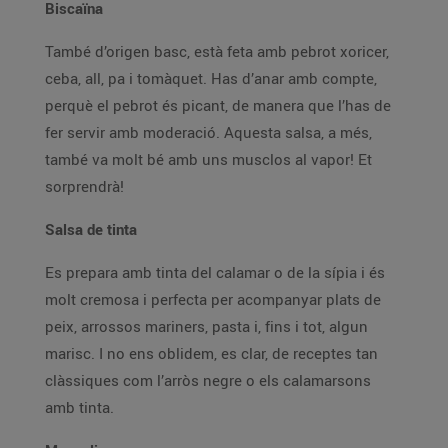
Biscaïna
També d’origen basc, està feta amb pebrot xoricer,
ceba, all, pa i tomàquet. Has d’anar amb compte,
perquè el pebrot és picant, de manera que l’has de
fer servir amb moderació. Aquesta salsa, a més,
també va molt bé amb uns musclos al vapor! Et
sorprendrà!
Salsa de tinta
Es prepara amb tinta del calamar o de la sípia i és
molt cremosa i perfecta per acompanyar plats de
peix, arrossos mariners, pasta i, fins i tot, algun
marisc. I no ens oblidem, es clar, de receptes tan
clàssiques com l’arròs negre o els calamarsons
amb tinta.