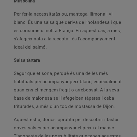
Mussolina
Per fer-la necessitaràs ou, mantega, llimona i vi
blanc. És una salsa que deriva de l’holandesa i que
es consumeix molt a França. En aquest cas, a més,
s’afegeix nata a la recepta i és l’acompanyament
ideal del salmó.
Salsa tàrtara
Segur que et sona, perquè és una de les més
habituals per acompanyar peix blanc, especialment
quan ens el mengem fregit o arrebossat. A la seva
base de maionesa se li afegeixen tàperes i ceba
triturades, a més d’un toc de mostassa de Dijon.
Aquest estiu, doncs, aprofita per descobrir i tastar
noves salses per acompanyar el peix i el marisc.
T’adonaràs de les possibilitats que tenen aquestes