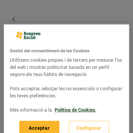
Gestió del consentiment de les Cookies
Utilitzem cookies pròpies i de tercers per mesurar l’ús
del web i mostrar publicitat basada en un perfil
segons els teus hàbits de navegació.
RECEPTES
Pots acceptar, rebutjar les no essencials o configurar
les teves preferències.
6 salses per
acompanyar el peix i el
Més informació a la
Política de Cookies.
marisc que has de
conèixer
Acceptar
Configurar