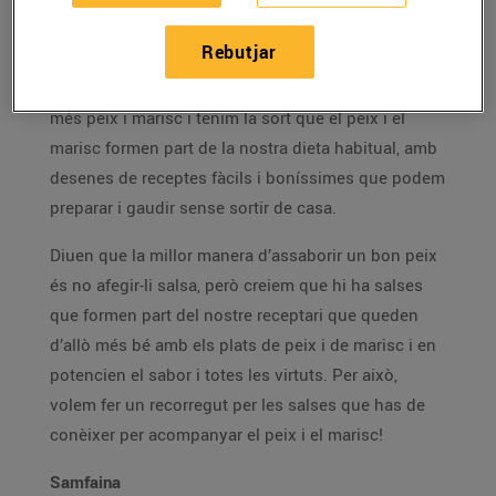
27/d’abril/2023
Rebutjar
Durant el bon temps és l'època en què consumim
més peix i marisc i tenim la sort que el peix i el
marisc formen part de la nostra dieta habitual, amb
desenes de receptes fàcils i boníssimes que podem
preparar i gaudir sense sortir de casa.
Diuen que la millor manera d’assaborir un bon peix
és no afegir-li salsa, però creiem que hi ha salses
que formen part del nostre receptari que queden
d’allò més bé amb els plats de peix i de marisc i en
potencien el sabor i totes les virtuts. Per això,
volem fer un recorregut per les salses que has de
conèixer per acompanyar el peix i el marisc!
Samfaina