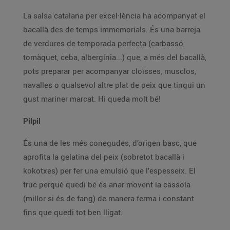
La salsa catalana per excel·lència ha acompanyat el
bacallà des de temps immemorials. És una barreja
de verdures de temporada perfecta (carbassó,
tomàquet, ceba, albergínia...) que, a més del bacallà,
pots preparar per acompanyar cloïsses, musclos,
navalles o qualsevol altre plat de peix que tingui un
gust mariner marcat. Hi queda molt bé!
Pilpil
És una de les més conegudes, d’origen basc, que
aprofita la gelatina del peix (sobretot bacallà i
kokotxes) per fer una emulsió que l’espesseix. El
truc perquè quedi bé és anar movent la cassola
(millor si és de fang) de manera ferma i constant
fins que quedi tot ben lligat.