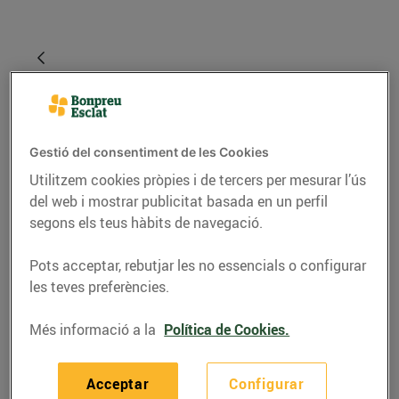
Gestió del consentiment de les Cookies
Utilitzem cookies pròpies i de tercers per mesurar l’ús
del web i mostrar publicitat basada en un perfil
segons els teus hàbits de navegació.
RECEPTES
Pots acceptar, rebutjar les no essencials o configurar
les teves preferències.
6 salses per
acompanyar el peix i el
Més informació a la
Política de Cookies.
marisc que has de
conèixer
Acceptar
Configurar