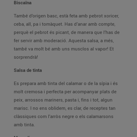
Biscaïna
També d’origen basc, està feta amb pebrot xoricer,
ceba, all, pa i tomàquet. Has d’anar amb compte,
perquè el pebrot és picant, de manera que l’has de
fer servir amb moderació. Aquesta salsa, a més,
també va molt bé amb uns musclos al vapor! Et
sorprendrà!
Salsa de tinta
Es prepara amb tinta del calamar o de la sípia i és
molt cremosa i perfecta per acompanyar plats de
peix, arrossos mariners, pasta i, fins i tot, algun
marisc. I no ens oblidem, es clar, de receptes tan
clàssiques com l’arròs negre o els calamarsons
amb tinta.