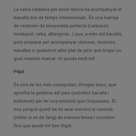
La salsa catalana per excel·lència ha acompanyat el
bacallà des de temps immemorials. És una barreja
de verdures de temporada perfecta (carbassó,
tomàquet, ceba, albergínia...) que, a més del bacallà,
pots preparar per acompanyar cloïsses, musclos,
navalles o qualsevol altre plat de peix que tingui un
gust mariner marcat. Hi queda molt bé!
Pilpil
És una de les més conegudes, d’origen basc, que
aprofita la gelatina del peix (sobretot bacallà i
kokotxes) per fer una emulsió que l’espesseix. El
truc perquè quedi bé és anar movent la cassola
(millor si és de fang) de manera ferma i constant
fins que quedi tot ben lligat.