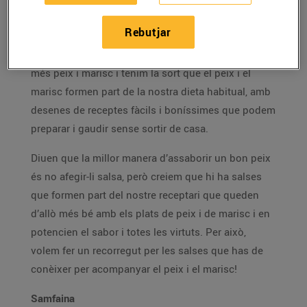
27/d’abril/2023
Rebutjar
Durant el bon temps és l'època en què consumim
més peix i marisc i tenim la sort que el peix i el
marisc formen part de la nostra dieta habitual, amb
desenes de receptes fàcils i boníssimes que podem
preparar i gaudir sense sortir de casa.
Diuen que la millor manera d’assaborir un bon peix
és no afegir-li salsa, però creiem que hi ha salses
que formen part del nostre receptari que queden
d’allò més bé amb els plats de peix i de marisc i en
potencien el sabor i totes les virtuts. Per això,
volem fer un recorregut per les salses que has de
conèixer per acompanyar el peix i el marisc!
Samfaina