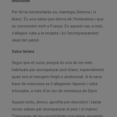
Mussolina
Per fer-la necessitaràs ou, mantega, llimona i vi
blanc. És una salsa que deriva de l’holandesa i que
es consumeix molt a França. En aquest cas, a més,
s’afegeix nata a la recepta i és l’acompanyament
ideal del salmó.
Salsa tàrtara
Segur que et sona, perquè és una de les més
habituals per acompanyar peix blanc, especialment
quan ens el mengem fregit o arrebossat. A la seva
base de maionesa se li afegeixen tàperes i ceba
triturades, a més d’un toc de mostassa de Dijon.
Aquest estiu, doncs, aprofita per descobrir i tastar
noves salses per acompanyar el peix i el marisc.
T’adonaràs de les possibilitats que tenen aquestes