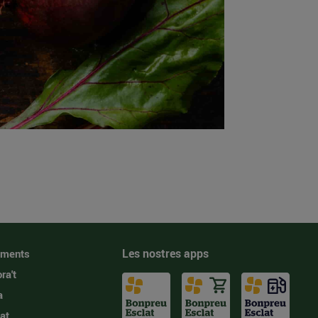
Les nostres apps
iments
ra't
a
at