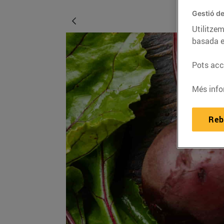
Gestió de
Utilitzem
basada e
Pots acce
Més info
Reb