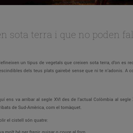
 sota terra i que no poden falt
defineixen un tipus de vegetals que creixen sota terra, d’on es r
scindibles dels teus plats gairebé sense que ni te n’adonis. A 
í ens va arribar al segle XVI des de l’actual Colòmbia al segle X
ribats de Sud-Amèrica, com el tomàquet.
r el cistell són quatre:
 molt bé per fregir, guisar o coure al forn.