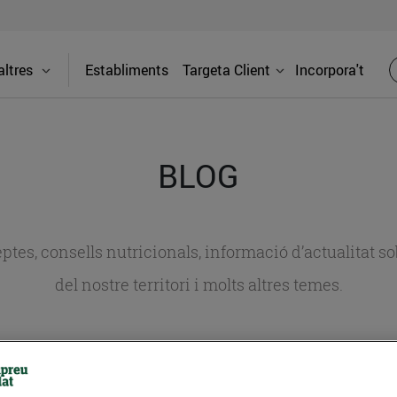
ltres
Establiments
Targeta Client
Incorpora't
BLOG
ceptes, consells nutricionals, informació d’actualitat
del nostre territori i molts altres temes.
TAT
CONSELLS I HÀBITS SALUDABLES
ENERGIA
GASTRONOMIA