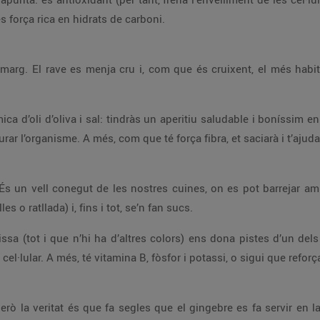
és força rica en hidrats de carboni.
amarg. El rave es menja cru i, com que és cruixent, el més hab
 d’oli d’oliva i sal: tindràs un aperitiu saludable i boníssim en 
ar l’organisme. A més, com que té força fibra, et saciarà i t’ajudar
 És un vell conegut de les nostres cuines, on es pot barrejar amb
es o ratllada) i, fins i tot, se’n fan sucs.
lissa (tot i que n’hi ha d’altres colors) ens dona pistes d’un del
nt cel·lular. A més, té vitamina B, fòsfor i potassi, o sigui que ref
erò la veritat és que fa segles que el gingebre es fa servir en la