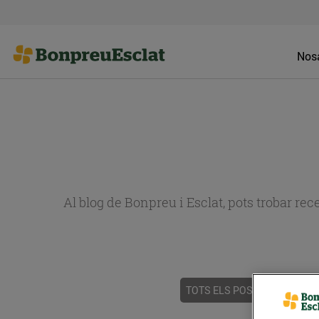
Nosa
Al blog de Bonpreu i Esclat, pots trobar re
TOTS ELS POSTS
ACTUALI