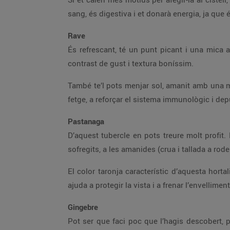
sang, és digestiva i et donarà energia, ja que 
Rave
És refrescant, té un punt picant i una mica 
contrast de gust i textura boníssim.
També te’l pots menjar sol, amanit amb una mica
fetge, a reforçar el sistema immunològic i depur
Pastanaga
D’aquest tubercle en pots treure molt profit.
sofregits, a les amanides (crua i tallada a rodell
El color taronja característic d’aquesta horta
ajuda a protegir la vista i a frenar l’envellime
Gingebre
Pot ser que faci poc que l’hagis descobert, p