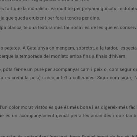
fort que la monalisa i va molt bé per preparar guisats i estofats
r, ja que queda cruixent per fora i tendra per dins.
olpa blanca, té una textura més farinosa i es de les que es conse
les patates. A Catalunya en mengem, sobretot, a la tardor, especi
 perquè la temporada del moniato arriba fins a finals d’hivern.
lo, pots fer-ne un puré per acompanyar carn i peix o, com segur qu
 es cremi la pela) i menjar-te’l a cullerades! Sigui com sigui, t’
d’un color morat vistós és que és més bona i es digereix més fàci
 que és un acompanyament genial per a les amanides i que tamb
 apunta: és antioxidant (per tant, frena l’envelliment de les cèl·lule