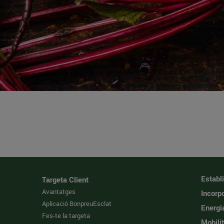
Establ
Targeta Client
Avantatges
Incorpo
Aplicació BonpreuEsclat
Energi
Fes-te la targeta
Mobilit