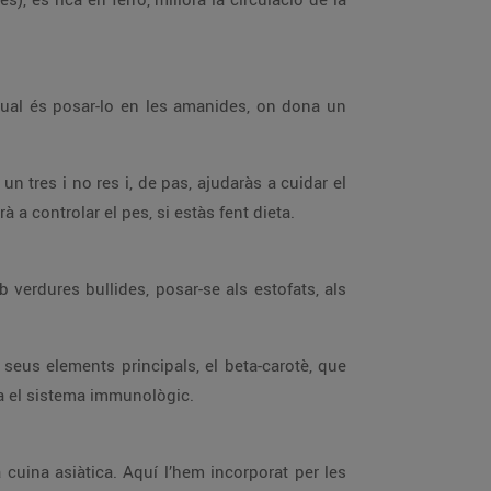
itual és posar-lo en les amanides, on dona un
un tres i no res i, de pas, ajudaràs a cuidar el
à a controlar el pes, si estàs fent dieta.
 verdures bullides, posar-se als estofats, als
s seus elements principals, el beta-carotè, que
orça el sistema immunològic.
 cuina asiàtica. Aquí l’hem incorporat per les