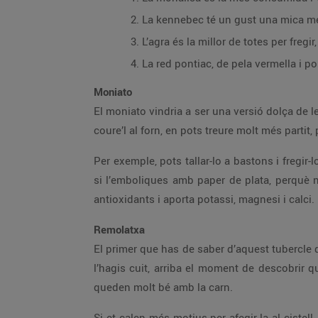
La kennebec té un gust una mica més 
L’agra és la millor de totes per fregi
La red pontiac, de pela vermella i p
Moniato
El moniato vindria a ser una versió dolça de 
coure’l al forn, en pots treure molt més partit,
Per exemple, pots tallar-lo a bastons i fregir-
si l’emboliques amb paper de plata, perquè no
antioxidants i aporta potassi, magnesi i calci.
Remolatxa
El primer que has de saber d’aquest tubercle 
l’hagis cuit, arriba el moment de descobrir
queden molt bé amb la carn.
Si et calen més motius per afegir-la al cistell,