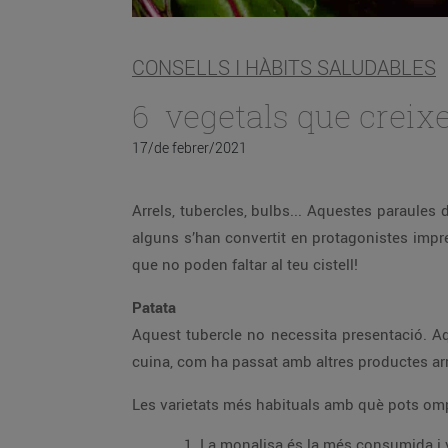
CONSELLS I HÀBITS SALUDABLES
6 vegetals que creixen
17/de febrer/2021
Arrels, tubercles, bulbs... Aquestes paraules 
alguns s’han convertit en protagonistes impre
que no poden faltar al teu cistell!
Patata
Aquest tubercle no necessita presentació. Aqu
cuina, com ha passat amb altres productes ar
Les varietats més habituals amb què pots ompli
La monalisa és la més consumida i va