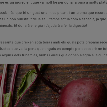
uè és un ingredient que va molt bé per donar aroma a molts plats
escobriràs que té un gust una mica picant i un aroma que recorda l
re és un bon substitut de la sal i també actua com a espècia, ja qu
inerals. Et donarà energia i t’ajudarà a fer la digestió!
ressants que creixen sota terra i amb els quals pots preparar r
ctes que val la pena que tinguis en compte per descobrir-ne totes l
és alguns dels tubercles, bulbs i arrels que donen alegria a la cuina 