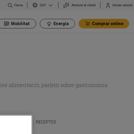
Cerca
Atenció al client
Iniciar sessió
CAT
Mobilitat
Energia
Comprar online
 sobre alimentació, parlem sobre gastronomia
 I TRADICIONS
RECEPTES