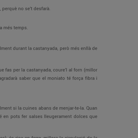
, perquè no se’t desfarà.
rva més temps.
alment durant la castanyada, però més enllà de
e fas per la castanyada, coure’l al forn (millor
agradarà saber que el moniato té força fibra i
lment si la cuines abans de menjar-te-la. Quan
é en pots fer salses lleugerament dolces que
s), és rica en ferro, millora la circulació de la