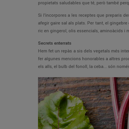
propietats saludables que té, però també perq
Si l’incorpores a les receptes que preparis d
afegir gaire sal als plats. Per tant, el gingeb
ric en gingerol, olis essencials, aminoàcids i m
Secrets enterrats
Hem fet un repàs a sis dels vegetals més inte
fer algunes mencions honorables a altres produ
els alls, el bulb del fonoll, la ceba... són nom