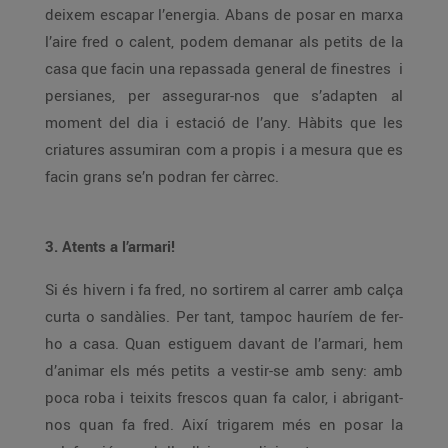
deixem escapar l’energia. Abans de posar en marxa
l’aire fred o calent, podem demanar als petits de la
casa que facin una repassada general de finestres i
persianes, per assegurar-nos que s’adapten al
moment del dia i estació de l’any. Hàbits que les
criatures assumiran com a propis i a mesura que es
facin grans se’n podran fer càrrec.
3. Atents a l’armari!
Si és hivern i fa fred, no sortirem al carrer amb calça
curta o sandàlies. Per tant, tampoc hauríem de fer-
ho a casa. Quan estiguem davant de l’armari, hem
d’animar els més petits a vestir-se amb seny: amb
poca roba i teixits frescos quan fa calor, i abrigant-
nos quan fa fred. Així trigarem més en posar la