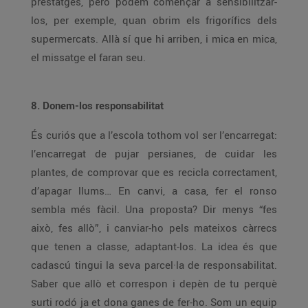
prestatges, però podem començar a sensibilitzar-
los, per exemple, quan obrim els frigorífics dels
supermercats. Allà sí que hi arriben, i mica en mica,
el missatge el faran seu.
8. Donem-los responsabilitat
És curiós que a l’escola tothom vol ser l’encarregat:
l’encarregat de pujar persianes, de cuidar les
plantes, de comprovar que es recicla correctament,
d’apagar llums… En canvi, a casa, fer el ronso
sembla més fàcil. Una proposta? Dir menys “fes
això, fes allò”, i canviar-ho pels mateixos càrrecs
que tenen a classe, adaptant-los. La idea és que
cadascú tingui la seva parcel·la de responsabilitat.
Saber que allò et correspon i depèn de tu perquè
surti rodó ja et dona ganes de fer-ho. Som un equip