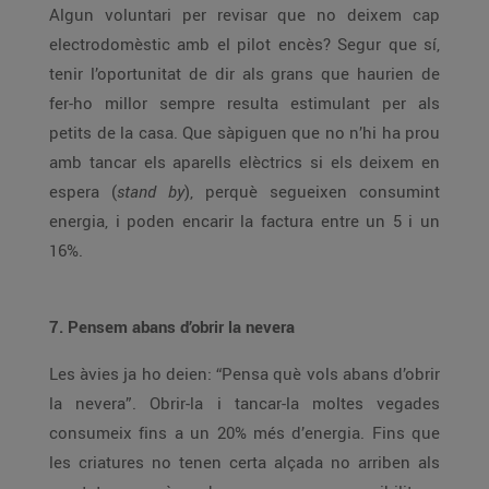
Algun voluntari per revisar que no deixem cap
electrodomèstic amb el pilot encès? Segur que sí,
tenir l’oportunitat de dir als grans que haurien de
fer-ho millor sempre resulta estimulant per als
petits de la casa. Que sàpiguen que no n’hi ha prou
amb tancar els aparells elèctrics si els deixem en
espera (
stand by
), perquè segueixen consumint
energia, i poden encarir la factura entre un 5 i un
16%.
7. Pensem abans d’obrir la nevera
Les àvies ja ho deien: “Pensa què vols abans d’obrir
la nevera”. Obrir-la i tancar-la moltes vegades
consumeix fins a un 20% més d’energia. Fins que
les criatures no tenen certa alçada no arriben als