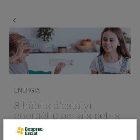
ENERGIA
8 hàbits d'estalvi
energètic per als petits
de la casa
23/d’abril/2021