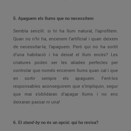
5. Apaguem els llums que no necessitem
Sembla senzill: si hi ha llum natural, l’aprofitem.
Quan no n’hi ha, encenem l’artificial i quan deixem
de necessitar-la, l’apaguem. Però qui no ha sortit
d’una habitació i ha deixat el llum encès? Les
criatures poden ser les aliades perfectes per
controlar que només encenem llums quan cal i que
en sortir sempre els apaguem. Fent-los
responsables aconseguirem que s’impliquin, segur
que mai s’oblidaran d’apagar llums i no ens
deixaran passar ni una!
6. El
stand-by
no és un opció: qui ho revisa?