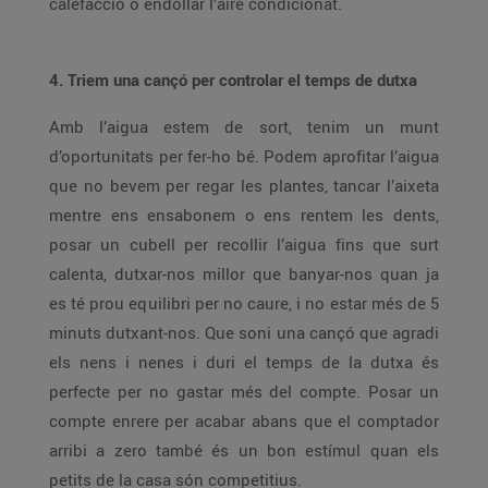
calefacció o endollar l’aire condicionat.
4. Triem una cançó per controlar el temps de dutxa
Amb l’aigua estem de sort, tenim un munt
d’oportunitats per fer-ho bé. Podem aprofitar l’aigua
que no bevem per regar les plantes, tancar l’aixeta
mentre ens ensabonem o ens rentem les dents,
posar un cubell per recollir l’aigua fins que surt
calenta, dutxar-nos millor que banyar-nos quan ja
es té prou equilibri per no caure, i no estar més de 5
minuts dutxant-nos. Que soni una cançó que agradi
els nens i nenes i duri el temps de la dutxa és
perfecte per no gastar més del compte. Posar un
compte enrere per acabar abans que el comptador
arribi a zero també és un bon estímul quan els
petits de la casa són competitius.