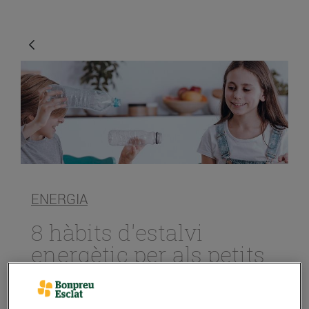
ENERGIA
8 hàbits d'estalvi
energètic per als petits
de la casa
23/d’abril/2021