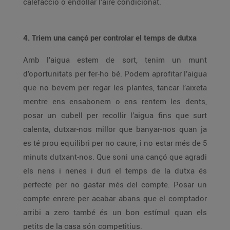
calefacció o endollar l’aire condicionat.
4. Triem una cançó per controlar el temps de dutxa
Amb l’aigua estem de sort, tenim un munt
d’oportunitats per fer-ho bé. Podem aprofitar l’aigua
que no bevem per regar les plantes, tancar l’aixeta
mentre ens ensabonem o ens rentem les dents,
posar un cubell per recollir l’aigua fins que surt
calenta, dutxar-nos millor que banyar-nos quan ja
es té prou equilibri per no caure, i no estar més de 5
minuts dutxant-nos. Que soni una cançó que agradi
els nens i nenes i duri el temps de la dutxa és
perfecte per no gastar més del compte. Posar un
compte enrere per acabar abans que el comptador
arribi a zero també és un bon estímul quan els
petits de la casa són competitius.