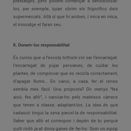
prestatges, però podem començar a sensibilitzar-
los, per exemple, quan obrim els frigorífics dels
supermercats. Allà sí que hi arriben, i mica en mica,
el missatge el faran seu.
8. Donem-los responsabilitat
És curiós que a l’escola tothom vol ser l’encarregat:
l’encarregat de pujar persianes, de cuidar les
plantes, de comprovar que es recicla correctament,
d’apagar llums… En canvi, a casa, fer el ronso
sembla més fàcil. Una proposta? Dir menys “fes
això, fes allò”, i canviar-ho pels mateixos càrrecs
que tenen a classe, adaptant-los. La idea és que
cadascú tingui la seva parcel·la de responsabilitat.
Saber que allò et correspon i depèn de tu perquè
surti rodó ja et dona ganes de fer-ho. Som un equip