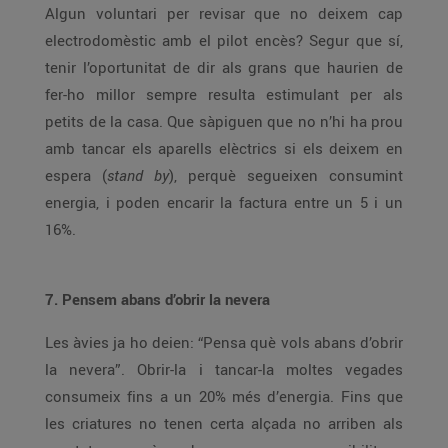
Algun voluntari per revisar que no deixem cap
electrodomèstic amb el pilot encès? Segur que sí,
tenir l’oportunitat de dir als grans que haurien de
fer-ho millor sempre resulta estimulant per als
petits de la casa. Que sàpiguen que no n’hi ha prou
amb tancar els aparells elèctrics si els deixem en
espera (
stand by
), perquè segueixen consumint
energia, i poden encarir la factura entre un 5 i un
16%.
7. Pensem abans d’obrir la nevera
Les àvies ja ho deien: “Pensa què vols abans d’obrir
la nevera”. Obrir-la i tancar-la moltes vegades
consumeix fins a un 20% més d’energia. Fins que
les criatures no tenen certa alçada no arriben als