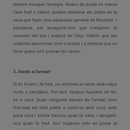
deixem escapar l’energia. Abans de posar en marxa
l’aire fred o calent, podem demanar als petits de la
casa que facin una repassada general de finestres i
persianes, per assegurar-nos que s’adapten al
moment del dia i estació de l’any. Hàbits que les
criatures assumiran com a propis i a mesura que es
facin grans se’n podran fer càrrec.
3. Atents a l’armari!
Si és hivern i fa fred, no sortirem al carrer amb calça
curta o sandàlies. Per tant, tampoc hauríem de fer-
ho a casa. Quan estiguem davant de l’armari, hem
d’animar els més petits a vestir-se amb seny: amb
poca roba i teixits frescos quan fa calor, i abrigant-
nos quan fa fred. Així trigarem més en posar la