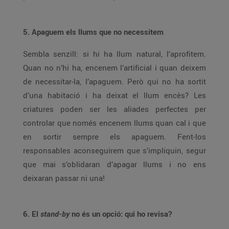
5. Apaguem els llums que no necessitem
Sembla senzill: si hi ha llum natural, l’aprofitem.
Quan no n’hi ha, encenem l’artificial i quan deixem
de necessitar-la, l’apaguem. Però qui no ha sortit
d’una habitació i ha deixat el llum encès? Les
criatures poden ser les aliades perfectes per
controlar que només encenem llums quan cal i que
en sortir sempre els apaguem. Fent-los
responsables aconseguirem que s’impliquin, segur
que mai s’oblidaran d’apagar llums i no ens
deixaran passar ni una!
6. El
stand-by
no és un opció: qui ho revisa?