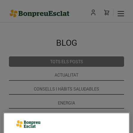
BLOG
TOTS ELS POSTS
ACTUALITAT
CONSELLS I HÀBITS SALUDABLES
ENERGIA
GASTRONOMIA I TRADICIONS
RECEPTES