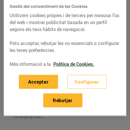
Gestió del consentiment de les Cookies
Utilitzem cookies pròpies i de tercers per mesurar l’ús
del web i mostrar publicitat basada en un perfil
segons els teus hàbits de navegació.
Pots acceptar, rebutjar les no essencials o configurar
les teves preferències.
Més informació a la
Política de Cookies.
Acceptar
Configurar
RECEPTES
Albercocs rostits en
Rebutjar
broquetes
04/de juny/2023