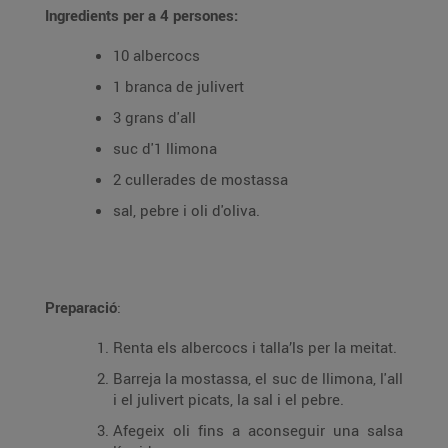
Ingredients per a 4 persones:
10 albercocs
1 branca de julivert
3 grans d'all
suc d'1 llimona
2 cullerades de mostassa
sal, pebre i oli d'oliva.
Preparació
:
Renta els albercocs i talla’ls per la meitat.
Barreja la mostassa, el suc de llimona, l'all
i el julivert picats, la sal i el pebre.
Afegeix oli fins a aconseguir una salsa