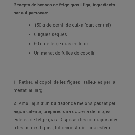
Recepta de bosses de fetge gras i figa, ingredients
per a 4 persones:
150 g de pernil de cuixa (part central)
6 figues seques
60 g de fetge gras en bloc
Un manat de fulles de cebollí
1.
Retireu el copoll de les figues i talleu-les per la
meitat, al llarg.
2.
Amb l’ajut d’un buidador de melons passat per
aigua calenta, prepareu una dotzena de mitges
esferes de fetge gras. Disposeu-les contraposades
a les mitges figues, tot reconstruint una esfera.