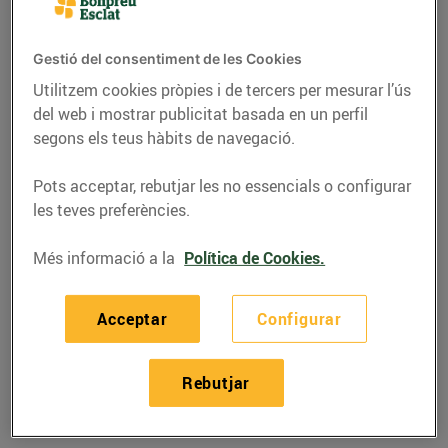
Gestió del consentiment de les Cookies
Utilitzem cookies pròpies i de tercers per mesurar l’ús
del web i mostrar publicitat basada en un perfil
segons els teus hàbits de navegació.
Pots acceptar, rebutjar les no essencials o configurar
les teves preferències.
Més informació a la
Política de Cookies.
RECEPTES
Acceptar
Configurar
Amanida de llenties i
taronja
Rebutjar
20/de gener/2022