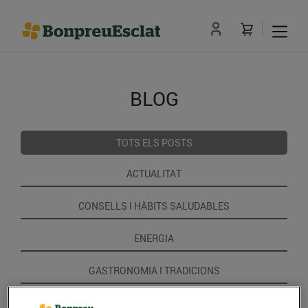
BLOG
TOTS ELS POSTS
ACTUALITAT
CONSELLS I HÀBITS SALUDABLES
ENERGIA
GASTRONOMIA I TRADICIONS
RECEPTES