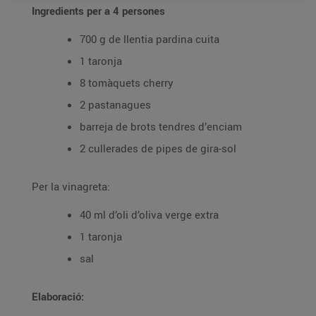
Ingredients per a 4 persones
700 g de llentia pardina cuita
1 taronja
8 tomàquets cherry
2 pastanagues
barreja de brots tendres d’enciam
2 cullerades de pipes de gira-sol
Per la vinagreta:
40 ml d’oli d’oliva verge extra
1 taronja
sal
Elaboració: