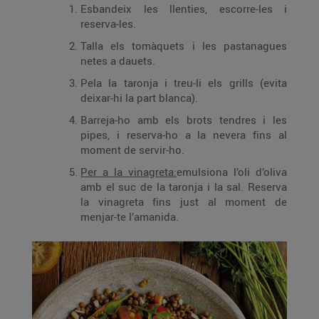
Esbandeix les llenties, escorre-les i
reserva-les.
Talla els tomàquets i les pastanagues
netes a dauets.
Pela la taronja i treu-li els grills (evita
deixar-hi la part blanca).
Barreja-ho amb els brots tendres i les
pipes, i reserva-ho a la nevera fins al
moment de servir-ho.
Per a la vinagreta:
emulsiona l’oli d’oliva
amb el suc de la taronja i la sal. Reserva
la vinagreta fins just al moment de
menjar-te l’amanida.