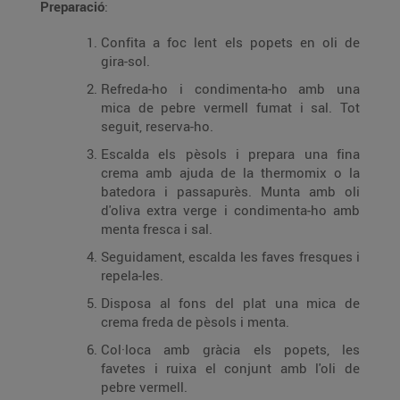
Preparació
:
Confita a foc lent els popets en oli de
gira-sol.
Refreda-ho i condimenta-ho amb una
mica de pebre vermell fumat i sal. Tot
seguit, reserva-ho.
Escalda els pèsols i prepara una fina
crema amb ajuda de la thermomix o la
batedora i passapurès. Munta amb oli
d'oliva extra verge i condimenta-ho amb
menta fresca i sal.
Seguidament, escalda les faves fresques i
repela-les.
Disposa al fons del plat una mica de
crema freda de pèsols i menta.
Col·loca amb gràcia els popets, les
favetes i ruixa el conjunt amb l'oli de
pebre vermell.