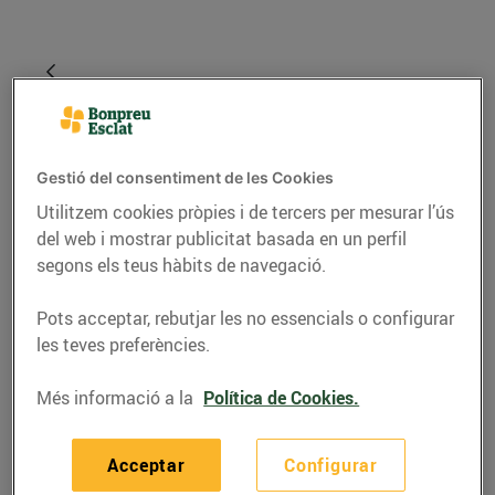
Gestió del consentiment de les Cookies
Utilitzem cookies pròpies i de tercers per mesurar l’ús
del web i mostrar publicitat basada en un perfil
segons els teus hàbits de navegació.
RECEPTES
Pots acceptar, rebutjar les no essencials o configurar
les teves preferències.
Amanida de popets,
pèsols i faves
Més informació a la
Política de Cookies.
24/de maig/2016
Acceptar
Configurar