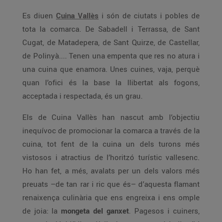
Es diuen
Cuina Vallès
i són de ciutats i pobles de
tota la comarca. De Sabadell i Terrassa, de Sant
Cugat, de Matadepera, de Sant Quirze, de Castellar,
de Polinyà.... Tenen una empenta que res no atura i
una cuina que enamora. Unes cuines, vaja, perquè
quan l’ofici és la base la llibertat als fogons,
acceptada i respectada, és un grau.
Els de Cuina Vallès han nascut amb l’objectiu
inequívoc de promocionar la comarca a través de la
cuina, tot fent de la cuina un dels turons més
vistosos i atractius de l’horitzó turístic vallesenc.
Ho han fet, a més, avalats per un dels valors més
preuats –de tan rar i ric que és– d’aquesta flamant
renaixença culinària que ens engreixa i ens omple
de joia: la
mongeta del ganxet
. Pagesos i cuiners,