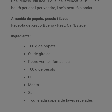
una relació idíl·lica. L’olla ha arrencat el bull, n’hi
haurà per dar i per vendre, i se’n sentirà a parlar.
Amanida de popets, pèsols i faves
Recepta de Xesco Bueno - Rest. Ca l'Esteve
Ingredients:
100 g de popets
Oli de gira-sol
Pebre vermell fumat i sal
100 g de pèsols
Oli
Menta
Sal
1 cullerada sopera de faves repelades