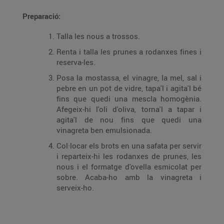
Preparació:
Talla les nous a trossos.
Renta i talla les prunes a rodanxes fines i
reserva-les.
Posa la mostassa, el vinagre, la mel, sal i
pebre en un pot de vidre, tapa'l i agita'l bé
fins que quedi una mescla homogènia.
Afegeix-hi l'oli d'oliva, torna'l a tapar i
agita'l de nou fins que quedi una
vinagreta ben emulsionada.
Col·locar els brots en una safata per servir
i reparteix-hi les rodanxes de prunes, les
nous i el formatge d'ovella esmicolat per
sobre. Acaba-ho amb la vinagreta i
serveix-ho.