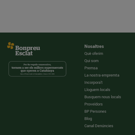
Nosaltres
Què oferim
Qui som
Premsa
La nostra empremta
Incorpora't
Lloguem locals
Busquem nous locals
Proveïdors
BP Persones
Blog
Canal Denúncies