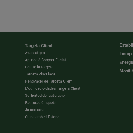
Establ
Targeta Client
Avantatges
Incorpo
Aplicació BonpreuEsclat
Energi
Fes-te la targeta
Mobilit
Targeta vinculada
Renovació de Targeta Client
Modificació dades Targeta Client
Sol·licitud de facturació
Facturació tiquets
Ja soc aquí
Cuina amb el Tatano