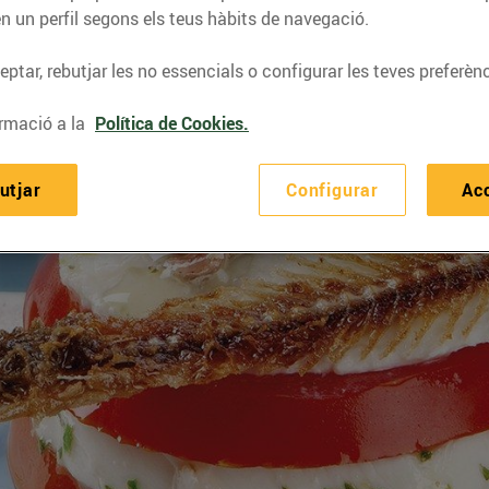
n un perfil segons els teus hàbits de navegació.
ptar, rebutjar les no essencials o configurar les teves preferènc
rmació a la
Política de Cookies.
utjar
Configurar
Ac