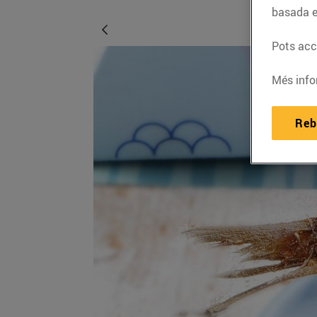
basada e
Pots acce
Més info
Reb