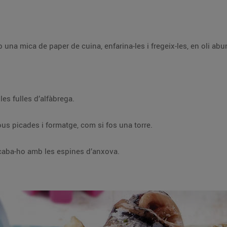
tritura l’oli amb les fulles d’alfàbrega.
Fes capes de tomàquet, anxoves, nous picades i formatge, com si fos una torre.
acaba-ho amb les espines d’anxova.