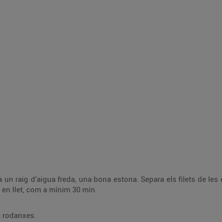
els filets de les espines. Posa els filets en una safata, coberts
d’oli d’oliva. Submergeix les espines en llet, com a mínim 30 min.
a rodanxes.