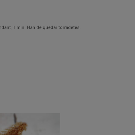
Asseca bé les espines d’anxova amb una mica de paper de cuina, enfarina-les i fregeix-les, en oli abundant, 1 min. Han de quedar torradetes.