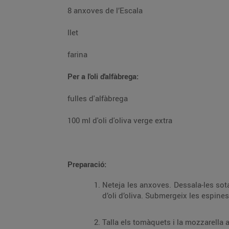
8 anxoves de l’Escala
llet
farina
Per a l'oli d'alfàbrega:
fulles d'alfàbrega
100 ml d'oli d'oliva verge extra
Preparació:
Neteja les anxoves. Dessala-les sota un raig d’aigua freda, una bona estona. Separa 
Talla els tomàquets i la mozzarella 