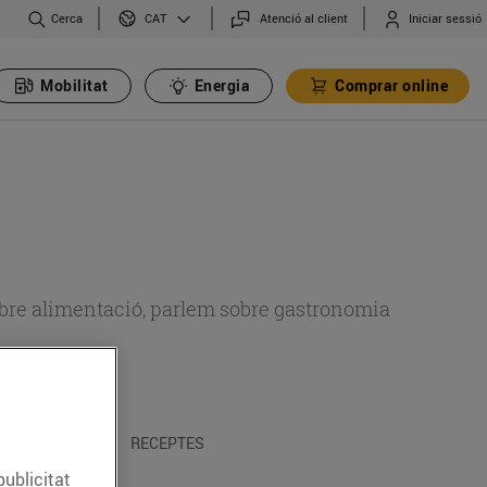
Cerca
Atenció al client
Iniciar sessió
CAT
Mobilitat
Energia
Comprar online
 sobre alimentació, parlem sobre gastronomia
 I TRADICIONS
RECEPTES
publicitat