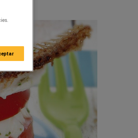
ies.
ceptar