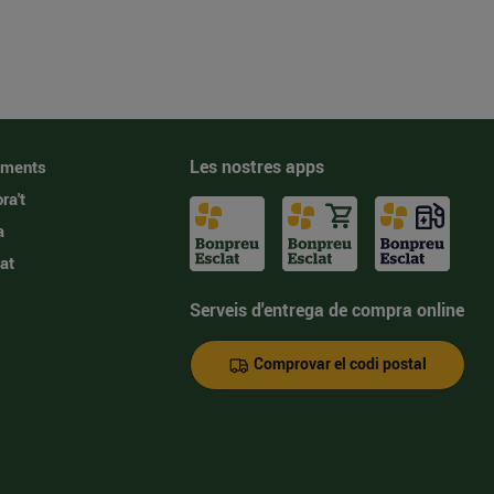
Les nostres apps
iments
ra't
a
at
Serveis d'entrega de compra online
Comprovar el codi postal