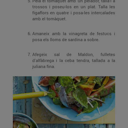
Pela el tomàquet amb un pelador, talla’l a
trossos i poseu-los en un plat. Talla les
figaflors en quatre i posa-les intercalades
amb el tomàquet.
Amaneix amb la vinagreta de festucs i
posa els lloms de sardina a sobre.
Afegeix sal de Maldon, fulletes
d'alfàbrega i la ceba tendra, tallada a la
juliana fina.