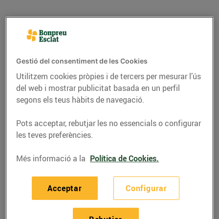
Gestió del consentiment de les Cookies
Utilitzem cookies pròpies i de tercers per mesurar l’ús
del web i mostrar publicitat basada en un perfil
segons els teus hàbits de navegació.
Pots acceptar, rebutjar les no essencials o configurar
les teves preferències.
RECEPTES
Més informació a la
Política de Cookies.
Amanida de tomàquets
de temporada, figaflors,
Acceptar
Configurar
sardines curades i
vinagreta de festucs