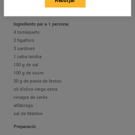
Rebutjar
19/d’agost/2021
Ingredients per a 1 persona:
4 tomàquets
2 figaflors
3 sardines
1 ceba tendra
150 g de sal
100 g de sucre
30 g de pasta de festuc
oli d'oliva verge extra
vinagre de xerès
alfàbrega
sal de Maldon
Preparació: