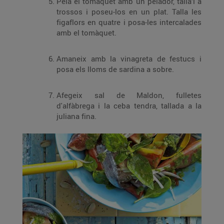
Pela el tomàquet amb un pelador, talla’l a
trossos i poseu-los en un plat. Talla les
figaflors en quatre i posa-les intercalades
amb el tomàquet.
Amaneix amb la vinagreta de festucs i
posa els lloms de sardina a sobre.
Afegeix sal de Maldon, fulletes
d'alfàbrega i la ceba tendra, tallada a la
juliana fina.