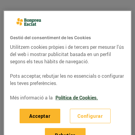
Gestió del consentiment de les Cookies
Utilitzem cookies pròpies i de tercers per mesurar l’ús
del web i mostrar publicitat basada en un perfil
segons els teus hàbits de navegació.
Pots acceptar, rebutjar les no essencials o configurar
les teves preferències.
RECEPTES
Més informació a la
Política de Cookies.
Amanida de tomàquets
de temporada, figaflors,
Acceptar
Configurar
sardines curades i
vinagreta de festucs