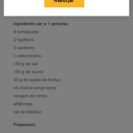
Rebutjar
19/d’agost/2021
Ingredients per a 1 persona:
4 tomàquets
2 figaflors
3 sardines
1 ceba tendra
150 g de sal
100 g de sucre
30 g de pasta de festuc
oli d'oliva verge extra
vinagre de xerès
alfàbrega
sal de Maldon
Preparació: