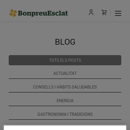
BLOG
TOTS ELS POSTS
ACTUALITAT
CONSELLS I HÀBITS SALUDABLES
ENERGIA
GASTRONOMIA I TRADICIONS
RECEPTES