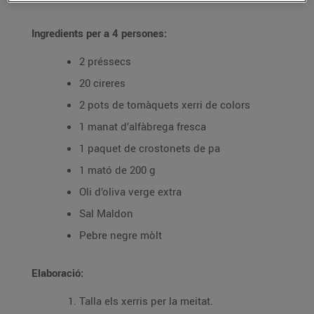
Ingredients per a 4 persones:
2 préssecs
20 cireres
2 pots de tomàquets xerri de colors
1 manat d’alfàbrega fresca
1 paquet de crostonets de pa
1 mató de 200 g
Oli d’oliva verge extra
Sal Maldon
Pebre negre mòlt
Elaboració:
Talla els xerris per la meitat.