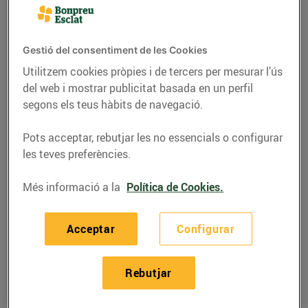
Gestió del consentiment de les Cookies
Utilitzem cookies pròpies i de tercers per mesurar l’ús
del web i mostrar publicitat basada en un perfil
segons els teus hàbits de navegació.
Pots acceptar, rebutjar les no essencials o configurar
les teves preferències.
Més informació a la
Política de Cookies.
RECEPTES
Amanida panzanella
Acceptar
Configurar
amb xerris, préssec,
cireres i mató
Rebutjar
28/de juliol/2022