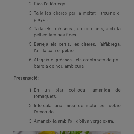
Pica l’alfàbrega.
Talla les cireres per la meitat i treu-ne el
pinyol.
Talla els préssecs , un cop nets, amb la
pell en làmines fines.
Barreja els xerris, les cireres, l’alfàbrega,
l’oli, la sal i el pebre.
Afegeix el préssec i els crostonets de pa i
barreja de nou amb cura
Presentació:
En un plat col·loca l’amanida de
tomàquets.
Intercala una mica de mató per sobre
l’amanida.
Amaneix-la amb l’oli d’oliva verge extra.