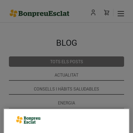
BLOG
TOTS ELS POSTS
ACTUALITAT
CONSELLS I HÀBITS SALUDABLES
ENERGIA
GASTRONOMIA I TRADICIONS
RECEPTES