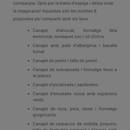
companyia. Opta per la barra d’espiga i deixa volar
la imaginació! Aquestes són les nostres 8
propostes per compartir amb els teus:
Canapè d’alvocat, formatge feta
esmicolat, tomàquet sec i oli d’oliva.
Canapè amb paté d’albergínia i bacallà
fumat
Canapè de pesto i talls de pernil.
Canapè de sobrassada i formatge fresc a
la planxa
Canapè d’escalivada i sardinetes
Canapè d’ensalada russa amb espàrrecs
verds.
Canapè de ruca, pera, raves i formatge
gorgonzola
Canapè de carpaccio de vedella, pinyons,
talls de formatge parmesà i tàperes amb