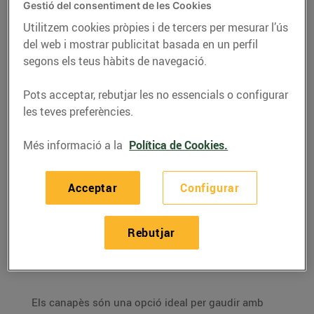
Gestió del consentiment de les Cookies
Utilitzem cookies pròpies i de tercers per mesurar l’ús
del web i mostrar publicitat basada en un perfil
segons els teus hàbits de navegació.
Pots acceptar, rebutjar les no essencials o configurar
les teves preferències.
Més informació a la
Política de Cookies.
Acceptar
Configurar
RECEPTES
Aperitius per compartir
Rebutjar
26/de febrer/2022
Els canapès són una opció ideal per gaudir amb