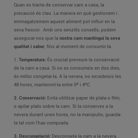
Quan es tracta de conservar carn a casa, la
precaució és clau. La manera en què gestionem i
emmagatzemem aquest aliment pot influir en la
seva frescor. Amb uns senzills consells, podem
assegurar-nos que la
nostra carn mantingui la seva
qualitat i sabor
, fins al moment de consumir-la.
1.
Temperatura:
És crucial preveure la conservació
de la carn a casa. Si no es consumeix en dos dies,
és millor congelar-la. A la nevera, no excedeixis les
48 hores, mantenint-la entre 0º i 4ºC.
2. Conservació:
Evita utilitzar paper de plata o film,
o apilar plats sobre la carn. Si la conserves a la
nevera durant unes hores, no la manipulis; guarda-
la tal com l'has comprada.
3. Descongelació:
Descongela la carn a la nevera,