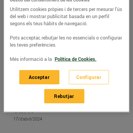
Utilitzem cookies pròpies i de tercers per mesurar l’ús
del web i mostrar publicitat basada en un perfil
segons els teus hàbits de navegació.
Pots acceptar, rebutjar les no essencials o configurar
les teves preferències.
Més informació a la
Política de Cookies.
Acceptar
Configurar
CONSELLS I HÀBITS SALUDABLES
Rebutjar
Aprèn a conservar la
carn
17/d’abril/2024