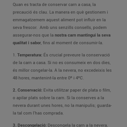
Quan es tracta de conservar carn a casa, la
precaució és clau. La manera en què gestionem i
emmagatzemem aquest aliment pot influir en la
seva frescor. Amb uns senzills consells, podem
assegurar-nos que la
nostra carn mantingui la seva
qualitat i sabor
, fins al moment de consumir-la.
1.
Temperatura:
És crucial preveure la conservació
de la carn a casa. Si no es consumeix en dos dies,
és millor congelar-la. A la nevera, no excedeixis les
48 hores, mantenint-la entre 0º i 4ºC.
2. Conservació:
Evita utilitzar paper de plata o film,
o apilar plats sobre la carn. Si la conserves a la
nevera durant unes hores, no la manipulis; guarda-
la tal com l'has comprada.
3. Descongelació:
Descongela la carn a la nevera,