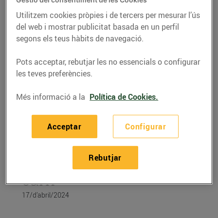
Utilitzem cookies pròpies i de tercers per mesurar l’ús
del web i mostrar publicitat basada en un perfil
segons els teus hàbits de navegació.
Pots acceptar, rebutjar les no essencials o configurar
les teves preferències.
Més informació a la
Política de Cookies.
Acceptar
Configurar
CONSELLS I HÀBITS SALUDABLES
Rebutjar
Aprèn a conservar la
carn
17/d’abril/2024