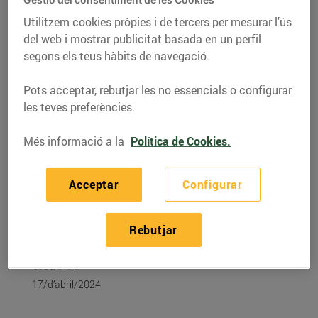
Utilitzem cookies pròpies i de tercers per mesurar l’ús
del web i mostrar publicitat basada en un perfil
segons els teus hàbits de navegació.
Pots acceptar, rebutjar les no essencials o configurar
les teves preferències.
Més informació a la
Política de Cookies.
Acceptar
Configurar
CONSELLS I HÀBITS SALUDABLES
Rebutjar
Aprèn a conservar la
carn
17/d’abril/2024