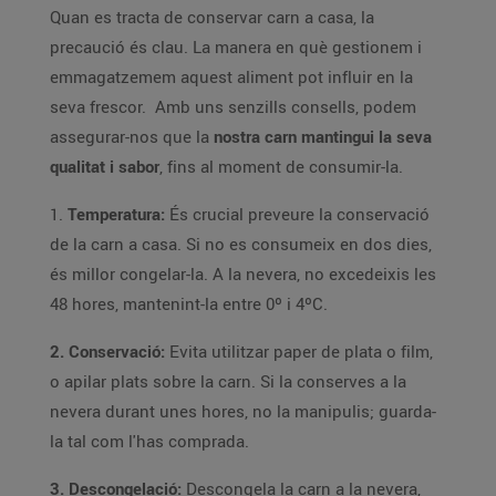
Quan es tracta de conservar carn a casa, la
precaució és clau. La manera en què gestionem i
emmagatzemem aquest aliment pot influir en la
seva frescor. Amb uns senzills consells, podem
assegurar-nos que la
nostra carn mantingui la seva
qualitat i sabor
, fins al moment de consumir-la.
1.
Temperatura:
És crucial preveure la conservació
de la carn a casa. Si no es consumeix en dos dies,
és millor congelar-la. A la nevera, no excedeixis les
48 hores, mantenint-la entre 0º i 4ºC.
2. Conservació:
Evita utilitzar paper de plata o film,
o apilar plats sobre la carn. Si la conserves a la
nevera durant unes hores, no la manipulis; guarda-
la tal com l'has comprada.
3. Descongelació:
Descongela la carn a la nevera,