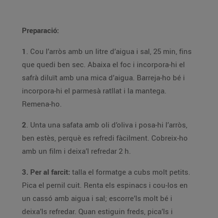
Preparació:
1
. Cou l’arròs amb un litre d’aigua i sal, 25 min, fins
que quedi ben sec. Abaixa el foc i incorpora-hi el
safrà diluït amb una mica d’aigua. Barreja-ho bé i
incorpora-hi el parmesà ratllat i la mantega.
Remena-ho.
2
. Unta una safata amb oli d’oliva i posa-hi l’arròs,
ben estès, perquè es refredi fàcilment. Cobreix-ho
amb un film i deixa’l refredar 2 h.
3. Per al farcit:
talla el formatge a cubs molt petits.
Pica el pernil cuit. Renta els espinacs i cou-los en
un cassó amb aigua i sal; escorre’ls molt bé i
deixa’ls refredar. Quan estiguin freds, pica’ls i