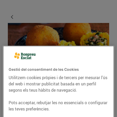
Gestió del consentiment de les Cookies
RECEPTES
Utilitzem cookies pròpies i de tercers per mesurar l’ús
del web i mostrar publicitat basada en un perfil
Arancini amb
segons els teus hàbits de navegació.
espincacs
Pots acceptar, rebutjar les no essencials o configurar
19/d’abril/2020
les teves preferències.