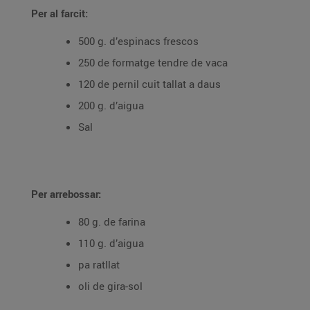
Per al farcit:
500 g. d’espinacs frescos
250 de formatge tendre de vaca
120 de pernil cuit tallat a daus
200 g. d’aigua
Sal
Per arrebossar:
80 g. de farina
110 g. d’aigua
pa ratllat
oli de gira-sol