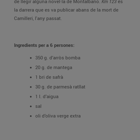
de llegir alguna novel·la de Montalbano.
Km 123
és
la darrera que es va publicar abans de la mort de
Camilleri, l'any passat.
Ingredients per a 6 persones:
350 g. d’arròs bomba
20 g. de mantega
1 bri de safrà
30 g. de parmesà ratllat
1 l. d’aigua
sal
oli d’oliva verge extra