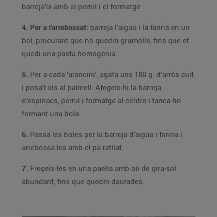
barreja’ls amb el pernil i el formatge.
4. Per a l’arrebossat:
barreja l’aigua i la farina en un
bol, procurant que no quedin grumolls, fins que et
quedi una pasta homogènia.
5.
Per a cada ‘arancini’, agafa uns 180 g. d’arròs cuit
i posa’t-els al palmell. Afegeix-hi la barreja
d’espinacs, pernil i formatge al centre i tanca-ho
formant una bola.
6.
Passa les boles per la barreja d’aigua i farina i
arrebossa-les amb el pa ratllat.
7.
Fregeix-les en una paella amb oli de gira-sol
abundant, fins que quedin daurades.