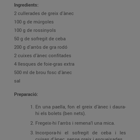
Ingredients:
2 cullerades de greix d'ànec
100 g de múrgoles
100 g de rossinyols
50 g de sofregit de ceba
200 g d'arròs de gra rodó
2 cuixes d'ànec confitades
4 llesques de foie-gras extra
500 ml de brou fosc d'ànec
sal
Preparació:
En una paella, fon el greix d'ànec i daura-
hi els bolets (ben nets).
Fregeix-hi l'arròs i remena’l una mica.
Incorpora-hi el sofregit de ceba i les
cuixes d'ànec, sense greix i esqueixades.